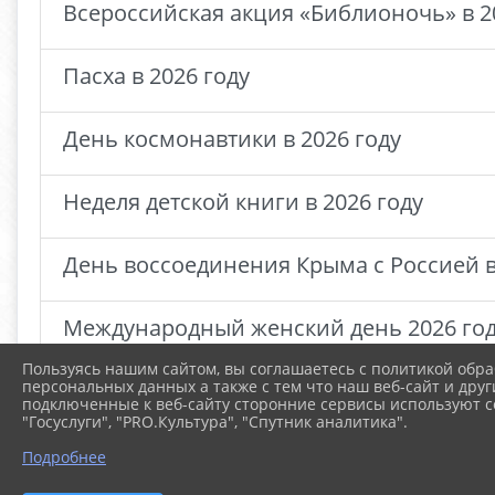
Всероссийская акция «Библионочь» в 2
Пасха в 2026 году
День космонавтики в 2026 году
Неделя детской книги в 2026 году
День воссоединения Крыма с Россией в
Международный женский день 2026 го
Пользуясь нашим сайтом, вы соглашаетесь с политикой обра
персональных данных а также с тем что наш веб-сайт и друг
подключенные к веб-сайту сторонние сервисы используют co
1
2
»
"Госуслуги", "PRO.Культура", "Спутник аналитика".
Подробнее