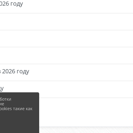
026 году
 2026 году
ду
ботки
ие
okies такие как