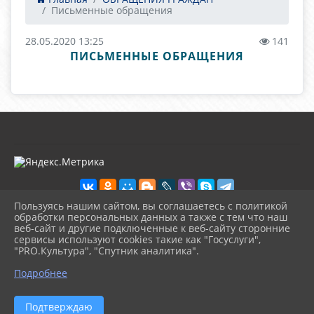
Письменные обращения
28.05.2020 13:25
141
ПИСЬМЕННЫЕ ОБРАЩЕНИЯ
Пользуясь нашим сайтом, вы соглашаетесь с политикой
обработки персональных данных а также с тем что наш
веб-сайт и другие подключенные к веб-сайту сторонние
2026 г. kultura-uvat.ru
сервисы используют cookies такие как "Госуслуги",
Вход
"PRO.Культура", "Спутник аналитика".
Карта сайта
^
Политика обработки персональных данных
Подробнее
Сделано на KubCMS
Разработка и поддержка
Подтверждаю