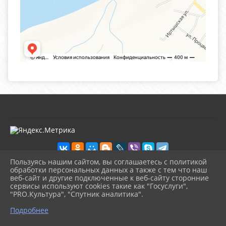
Пользуясь нашим сайтом, вы соглашаетесь с политикой
обработки персональных данных а также с тем что наш
веб-сайт и другие подключенные к веб-сайту сторонние
2026 г. kultura-uvat.ru
сервисы используют cookies такие как "Госуслуги",
Вход
"PRO.Культура", "Спутник аналитика".
Карта сайта
^
Политика обработки персональных данных
Подробнее
Сделано на KubCMS