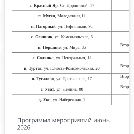
В
с. Красный Яр
, Ст. Дорониной, 17
п. Муген
,
Молодежная,11
В
п. Нагорный
, ул. Нефтяников, 9а
с. Осинник
, ул. Комсомольская, 6
Вторник
п. Першино
, ул. Мира, 8б
В
с. Солянка
, ул. Центральная, 11
Вторник
п. Туртас
, ул. Юность-Комсомольская, 20
Вторник
п. Тугалово
, ул. Центральная, 17
Вторник
с. Уват
, ул. Ленина, 88
д. Уки
, ул. Набережная, 1
Программа мероприятий июнь
2026