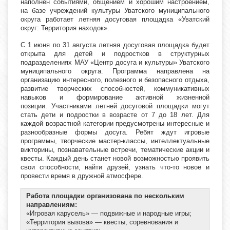
наполнен событиями, общением и хорошим настроением,
на базе учреждений культуры Уватского муниципального
округа работает летняя досуговая площадка «Уватский
округ: Территория находок».
С 1 июня по 31 августа летняя досуговая площадка будет
открыта для детей и подростков в структурных
подразделениях МАУ «Центр досуга и культуры» Уватского
муниципального округа. Программа направлена на
организацию интересного, полезного и безопасного отдыха,
развитие творческих способностей, коммуникативных
навыков и формирование активной жизненной
позиции.
Участниками летней досуговой площадки могут
стать дети и подростки в возрасте от 7 до 18 лет. Для
каждой возрастной категории предусмотрены интересные и
разнообразные формы досуга.
Ребят ждут игровые
программы, творческие мастер-классы, интеллектуальные
викторины, познавательные встречи, тематические акции и
квесты. Каждый день станет новой возможностью проявить
свои способности, найти друзей, узнать что-то новое и
провести время в дружной атмосфере.
Работа площадки организована по нескольким
направлениям:
«Игровая карусель» — подвижные и народные игры;
«Территория вызова» — квесты, соревнования и