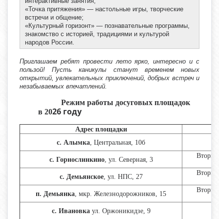
интерактивные занятия;
«Точка притяжения» — настольные игры, творческие
встречи и общение;
«Культурный горизонт» — познавательные программы,
знакомство с историей, традициями и культурой
народов России.
Приглашаем ребят провести лето ярко, интересно и с
пользой! Пусть каникулы станут временем новых
открытий, увлекательных приключений, добрых встреч и
незабываемых впечатлений.
Режим
работы досуговых площадок
26 году
в 20
Адрес площадки
Р
В
с. Алымка
, Центральная, 10б
Вторник
с. Горнослинкино
, ул. Северная, 3
Вторник
с. Демьянское
, ул. НПС, 27
Вторник
п. Демьянка
,
мкр. Железнодорожников,
15
В
с. Ивановка
ул. Оржоникидзе, 9