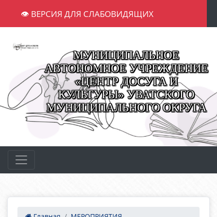
👁 ВЕРСИЯ ДЛЯ СЛАБОВИДЯЩИХ
МУНИЦИПАЛЬНОЕ
АВТОНОМНОЕ УЧРЕЖДЕНИЕ
«ЦЕНТР ДОСУГА И
КУЛЬТУРЫ» УВАТСКОГО
МУНИЦИПАЛЬНОГО ОКРУГА
Главная
МЕРОПРИЯТИЯ