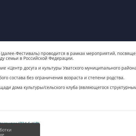
(далее-Фестиваль) проводится в рамках мероприятий, посвяще
ду семьи в Российской Федерации.
ие «Центр досуга и культуры Уватского муниципального район
ого состава без ограничения возраста и степени родства.
лощади дома культуры/сельского клуба (являющегося структурн
менски (724.5 KiB)
ботки
ие