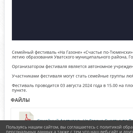
Семейный фестиваль «На Газоне» «Счастье по-Тюменски» 
летию образования Уватского муниципального района, Го
Организатором фестиваля является автономное учрежден
Участниками фестиваля могут стать семейные группы люб
Фестиваль проводится 03 августа 2024 года в 15.00 на п
пункте.
ФАЙЛЫ
Семейный фестиваль На Газоне Счастье по-Тю
Пользуясь нашим сайтом, вы соглашаетесь с политикой обра
персональных данных а также с тем что наш веб-сайт и друг