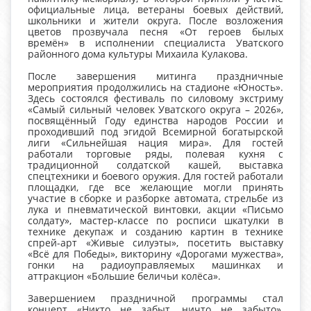
официальные лица, ветераны боевых действий,
школьники и жители округа. После возложения
цветов прозвучала песня «От героев былых
времён» в исполнении специалиста Уватского
районного дома культуры Михаила Кулакова.
После завершения митинга праздничные
мероприятия продолжились на стадионе «Юность».
Здесь состоялся фестиваль по силовому экстриму
«Самый сильный человек Уватского округа – 2026»,
посвящённый Году единства народов России и
проходивший под эгидой Всемирной богатырской
лиги «Сильнейшая нация мира». Для гостей
работали торговые ряды, полевая кухня с
традиционной солдатской кашей, выставка
спецтехники и боевого оружия. Для гостей работали
площадки, где все желающие могли принять
участие в сборке и разборке автомата, стрельбе из
лука и пневматической винтовки, акции «Письмо
солдату», мастер-классе по росписи шкатулки в
технике декупаж и созданию картин в технике
спрей-арт «Живые силуэты», посетить выставку
«Всё для Победы», викторину «Дорогами мужества»,
гонки на радиоуправляемых машинках и
аттракцион «Большие беличьи колёса».
Завершением праздничной программы стал
концерт «Никто не забыт, ничто не забыто»,