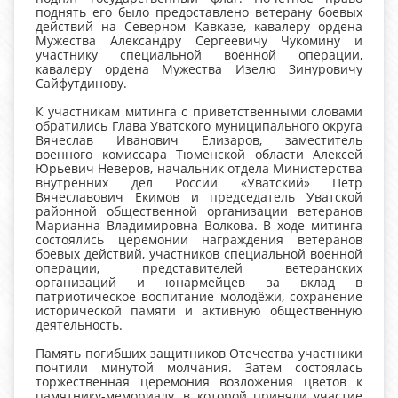
поднять его было предоставлено ветерану боевых
действий на Северном Кавказе, кавалеру ордена
Мужества Александру Сергеевичу Чукомину и
участнику специальной военной операции,
кавалеру ордена Мужества Изелю Зинуровичу
Сайфутдинову.
К участникам митинга с приветственными словами
обратились Глава Уватского муниципального округа
Вячеслав Иванович Елизаров, заместитель
военного комиссара Тюменской области Алексей
Юрьевич Неверов, начальник отдела Министерства
внутренних дел России «Уватский» Пётр
Вячеславович Екимов и председатель Уватской
районной общественной организации ветеранов
Марианна Владимировна Волкова. В ходе митинга
состоялись церемонии награждения ветеранов
боевых действий, участников специальной военной
операции, представителей ветеранских
организаций и юнармейцев за вклад в
патриотическое воспитание молодёжи, сохранение
исторической памяти и активную общественную
деятельность.
Память погибших защитников Отечества участники
почтили минутой молчания. Затем состоялась
торжественная церемония возложения цветов к
памятнику-мемориалу, в которой приняли участие