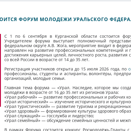
ОСТОИТСЯ ФОРУМ МОЛОДЕЖИ УРАЛЬСКОГО ФЕДЕРА
С 1 по 6 сентября в Курганской области состоится фор
Учредителем форума выступает полномочный представи
федеральном округе А.В. Жога, мероприятие входит в феде
направлен на развитие профессиональных компетенций и г
достижения карьерных целей, личностного роста, развития с
со всей России в возрасте от 14 до 35 лет.
Регистрация участников открыта до 15 июля 2026 года, по
с
профессионалы, студенты и аспиранты, волонтёры, предпр
организаций, молодые семьи.
Главная тема форума — «Урал. Наследие, которое мы созд
молодёжи в возрасте от 16 до 35 лет из регионов Урала:
«Урал рабочий» — развитие профессиональных и рабочих к
«Урал исторический» — изучение исторического и культурно
«Урал туристический» — развитие туризма и рекреационных
«Урал здоровый» — формирование культуры здорового образ
«Урал служащий» — госслужба и лидерство;
«Урал семейный» — обсуждение семейных ценностей и межпо
В рамках Форума состоится конкурс Росмолодёжь.Гранты с