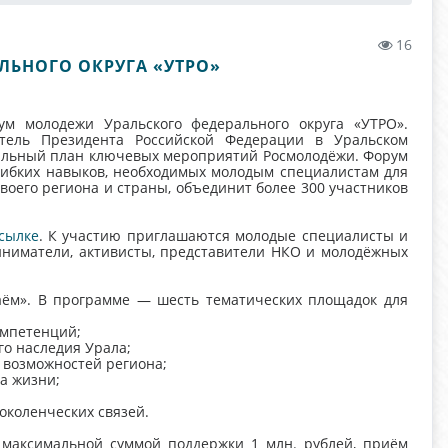
16
ЛЬНОГО ОКРУГА «УТРО»
ум молодежи Уральского федерального округа «УТРО».
тель Президента Российской Федерации в Уральском
ральный план ключевых мероприятий Росмолодёжи. Форум
ибких навыков, необходимых молодым специалистам для
воего региона и страны, объединит более 300 участников
сылке
. К участию приглашаются молодые специалисты и
иниматели, активисты, представители НКО и молодёжных
аём». В программе — шесть тематических площадок для
омпетенций;
го наследия Урала;
 возможностей региона;
а жизни;
коленческих связей.
 максимальной суммой поддержки 1 млн. рублей, приём