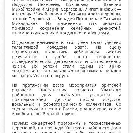
Людмилы Ивановны, Крышовых — Валерия
Михайловича и Марии Сергеевны, Липатниковых —
Анатолия Михайловича и Татьяны Александровны,
а также Першиных — Венадия Петровича и Татьяны
Михайловны. Их жизненный путь является
примером сохранения семейных ценностей,
взаимного уважения и преданности друг другу.
Отдельное внимание в этот день было уделено
талантливой молодёжи Увата. На сцену
поднимались школьники, добившиеся высоких
результатов в учёбе, спорте, творчестве,
исследовательской деятельности и общественной
жизни. Их успехи стали одним из ярких
свидетельств того, насколько талантлива и активна
молодёжь Уватского округа.
На протяжении всего мероприятия зрителей
радовали выступления артистов Уватского
районного дома культуры, учащихся и
преподавателей Детской школы искусств,
вокальных и хореографических коллективов. Со
сцены звучали песни о России, родном крае, семье
и любви к своей малой родине.
Помимо концертной программы и торжественных
церемоний, на площади Уватского районного дома
культуры в течение дня работали различные