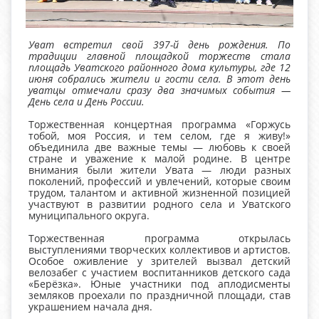
Уват встретил свой 397-й день рождения. По
традиции главной площадкой торжеств стала
площадь Уватского районного дома культуры, где 12
июня собрались жители и гости села. В этот день
уватцы отмечали сразу два значимых события —
День села и День России.
Торжественная концертная программа «Горжусь
тобой, моя Россия, и тем селом, где я живу!»
объединила две важные темы — любовь к своей
стране и уважение к малой родине. В центре
внимания были жители Увата — люди разных
поколений, профессий и увлечений, которые своим
трудом, талантом и активной жизненной позицией
участвуют в развитии родного села и Уватского
муниципального округа.
Торжественная программа открылась
выступлениями творческих коллективов и артистов.
Особое оживление у зрителей вызвал детский
велозабег с участием воспитанников детского сада
«Берёзка». Юные участники под аплодисменты
земляков проехали по праздничной площади, став
украшением начала дня.