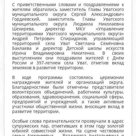
С приветственными словами и поздравлениями к
жителям обратились заместитель Главы Уватского
муниципального округа Сергей Александрович
Гордиевский, заместитель Главы Уватского
муниципального округа Людмила Николаевна
Шехирева, директор МКУ «Управление
территориями Уватского муниципального округа»
Андрей Петрович Спиридонов, управляющий
территорией села Уват Светлана Семёновна
Баклаева и директор Детской школы искусств
Ирина Владимировна Никитенко. В своих
выступлениях они поздравили жителей с Днём
России и 397-летием села Уват, отметив вклад
земляков в развитие территории.
В ходе программы состоялись церемонии
награждения жителей и организаций округа.
Благодарностями были отмечены представители
волонтёрских объединений, работники культуры,
образования, здравоохранения, социальной сферы,
предприятий и учреждений, а также активные
участники общественной жизни, вносящие вклад в
развитие территории.
Особые слова признательности прозвучали в адрес
супружеских пар, отметивших в этом году золотой
юбилей совместной жизни. На сцене чествовали
семьи Ахминеевых — Владимира Анатольевича и