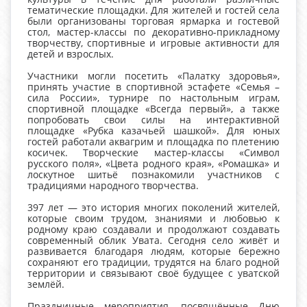
тематические площадки. Для жителей и гостей села
были организованы торговая ярмарка и гостевой
стол, мастер-классы по декоративно-прикладному
творчеству, спортивные и игровые активности для
детей и взрослых.
Участники могли посетить «Палатку здоровья»,
принять участие в спортивной эстафете «Семья –
сила России», турнире по настольным играм,
спортивной площадке «Всегда первый», а также
попробовать свои силы на интерактивной
площадке «Рубка казачьей шашкой». Для юных
гостей работали аквагрим и площадка по плетению
косичек. Творческие мастер-классы «Символ
русского поля», «Цвета родного края», «Ромашка» и
лоскутное шитьё познакомили участников с
традициями народного творчества.
397 лет — это история многих поколений жителей,
которые своим трудом, знаниями и любовью к
родному краю создавали и продолжают создавать
современный облик Увата. Сегодня село живёт и
развивается благодаря людям, которые бережно
сохраняют его традиции, трудятся на благо родной
территории и связывают своё будущее с уватской
землёй.
Праздничные мероприятия, посвящённые Дню