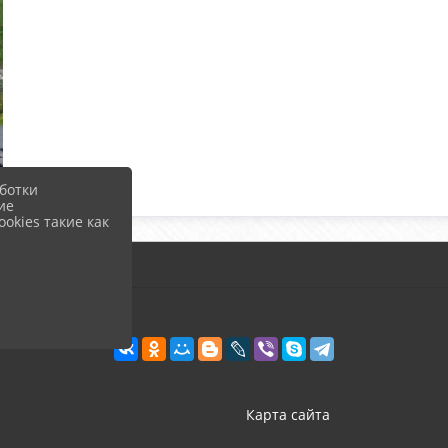
ботки
ие
okies такие как
Карта сайта