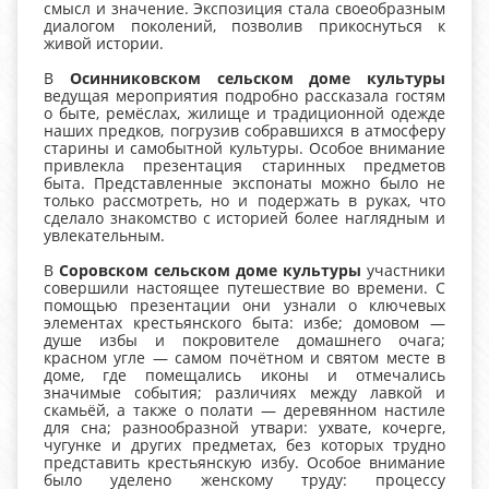
смысл и значение. Экспозиция стала своеобразным
диалогом поколений, позволив прикоснуться к
живой истории.
В
Осинниковском сельском доме культуры
ведущая мероприятия подробно рассказала гостям
о быте, ремёслах, жилище и традиционной одежде
наших предков, погрузив собравшихся в атмосферу
старины и самобытной культуры. Особое внимание
привлекла презентация старинных предметов
быта. Представленные экспонаты можно было не
только рассмотреть, но и подержать в руках, что
сделало знакомство с историей более наглядным и
увлекательным.
В
Соровском сельском доме культуры
участники
совершили настоящее путешествие во времени. С
помощью презентации они узнали о ключевых
элементах крестьянского быта: избе; домовом —
душе избы и покровителе домашнего очага;
красном угле — самом почётном и святом месте в
доме, где помещались иконы и отмечались
значимые события; различиях между лавкой и
скамьёй, а также о полати — деревянном настиле
для сна; разнообразной утвари: ухвате, кочерге,
чугунке и других предметах, без которых трудно
представить крестьянскую избу. Особое внимание
было уделено женскому труду: процессу