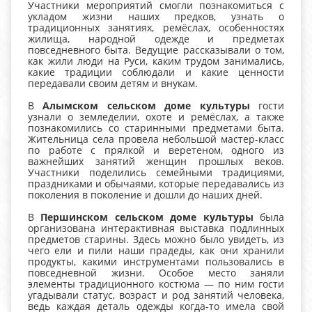
Участники мероприятий смогли познакомиться с
укладом жизни наших предков, узнать о
традиционных занятиях, ремёслах, особенностях
жилища, народной одежде и предметах
повседневного быта. Ведущие рассказывали о том,
как жили люди на Руси, каким трудом занимались,
какие традиции соблюдали и какие ценности
передавали своим детям и внукам.
В
Алымском сельском доме культуры
гости
узнали о земледелии, охоте и ремёслах, а также
познакомились со старинными предметами быта.
Жительница села провела небольшой мастер-класс
по работе с прялкой и веретеном, одного из
важнейших занятий женщин прошлых веков.
Участники поделились семейными традициями,
праздниками и обычаями, которые передавались из
поколения в поколение и дошли до наших дней.
В
Першинском сельском доме культуры
была
организована интерактивная выставка подлинных
предметов старины. Здесь можно было увидеть, из
чего ели и пили наши прадеды, как они хранили
продукты, какими инструментами пользовались в
повседневной жизни. Особое место заняли
элементы традиционного костюма — по ним гости
угадывали статус, возраст и род занятий человека,
ведь каждая деталь одежды когда-то имела свой