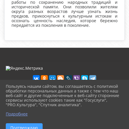
работы по сохранению народных традиций и
исторической памяти. Они позволили жителям
округа разных возрастов лучше узнать жизнь
предков, прикоснуться к культурным истокам и
осознать ценность наследия, которое бережно
передаётся из поколения в поколение.
Пользуясь нашим сайтом, вы соглашаетесь с политикой
обработки персональных данных а также с тем что наш
веб-сайт и другие подключенные к веб-сайту сторонние
2026 г. kultura-uvat.ru
сервисы используют cookies такие как "Госуслуги",
Вход
"PRO.Культура", "Спутник аналитика".
Карта сайта
^
Политика обработки персональных данных
Подробнее
Сделано на KubCMS
Разработка и поддержка
Подтверждаю