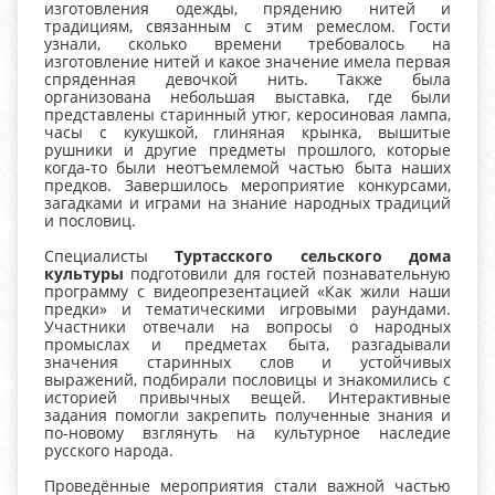
изготовления одежды, прядению нитей и
традициям, связанным с этим ремеслом. Гости
узнали, сколько времени требовалось на
изготовление нитей и какое значение имела первая
спряденная девочкой нить. Также была
организована небольшая выставка, где были
представлены старинный утюг, керосиновая лампа,
часы с кукушкой, глиняная крынка, вышитые
рушники и другие предметы прошлого, которые
когда‑то были неотъемлемой частью быта наших
предков. Завершилось мероприятие конкурсами,
загадками и играми на знание народных традиций
и пословиц.
Специалисты
Туртасского сельского дома
культуры
подготовили для гостей познавательную
программу с видеопрезентацией «Как жили наши
предки» и тематическими игровыми раундами.
Участники отвечали на вопросы о народных
промыслах и предметах быта, разгадывали
значения старинных слов и устойчивых
выражений, подбирали пословицы и знакомились с
историей привычных вещей. Интерактивные
задания помогли закрепить полученные знания и
по-новому взглянуть на культурное наследие
русского народа.
Проведённые мероприятия стали важной частью