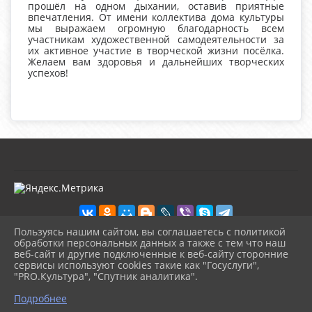
прошёл на одном дыхании, оставив приятные
впечатления. От имени коллектива дома культуры
мы выражаем огромную благодарность всем
участникам художественной самодеятельности за
их активное участие в творческой жизни посёлка.
Желаем вам здоровья и дальнейших творческих
успехов!
Пользуясь нашим сайтом, вы соглашаетесь с политикой
обработки персональных данных а также с тем что наш
веб-сайт и другие подключенные к веб-сайту сторонние
2026 г. kultura-uvat.ru
сервисы используют cookies такие как "Госуслуги",
Вход
"PRO.Культура", "Спутник аналитика".
Карта сайта
^
Политика обработки персональных данных
Подробнее