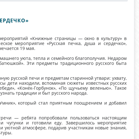
СЕРДЕЧКО»
мероприятий «Книжные страницы — окно в культуру» в
еское мероприятие «Русская печка, душа и сердечко»,
ечается 19 мая.
машнего уюта, тепла и семейного благополучия. Недаром
батюшкой». Эти предметы традиционного русского быта
ную русской печи и предметам старинной утвари: ухвату,
росы дети находили, вспоминая сюжеты известных русских
ебеди», «Конёк-Горбунок», «По щучьему веленью». Такое
узнать традиции и быт русского народа.
Умник», который стал приятным поощрением и добавил
тречи — ребята попробовали пользоваться настоящим
чи чугунки и готовили еду. Завершилось мероприятие
и уютной атмосфере, подарив участникам новые знания,
ьтуры.