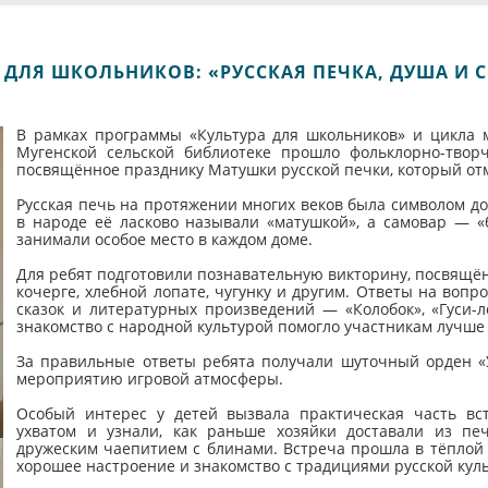
 ДЛЯ ШКОЛЬНИКОВ: «РУССКАЯ ПЕЧКА, ДУША И 
В рамках программы «Культура для школьников» и цикла 
Мугенской сельской библиотеке прошло фольклорно-творч
посвящённое празднику Матушки русской печки, который отм
Русская печь на протяжении многих веков была символом до
в народе её ласково называли «матушкой», а самовар — «
занимали особое место в каждом доме.
Для ребят подготовили познавательную викторину, посвящён
кочерге, хлебной лопате, чугунку и другим. Ответы на воп
сказок и литературных произведений — «Колобок», «Гуси-л
знакомство с народной культурой помогло участникам лучше 
За правильные ответы ребята получали шуточный орден «
мероприятию игровой атмосферы.
Особый интерес у детей вызвала практическая часть вс
ухватом и узнали, как раньше хозяйки доставали из пе
дружеским чаепитием с блинами. Встреча прошла в тёплой 
хорошее настроение и знакомство с традициями русской кул