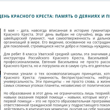
НЬ КРАСНОГО КРЕСТА: ПАМЯТЬ О ДЕЯНИЯХ И 
8 мая – дата, навсегда вписанная в историю гуманита
Красного Креста. Этот день выбран не случайно, ведь и
швейцарский гуманист, чья самоотверженность и дальн
организаций в мире. Его видение, основанное на сострада
для поколений, стремящихся нести добро и помощь нуждаю
Для ребят 8 класса Уватской средней школы, эта значимая
инструктора Российского Красного Креста, Васильев
профессионализмом, Евгения Васильевна не просто расс
Красного Креста, но и погрузила их в самую суть его деятель
Ученики узнали о тех основополагающих принципах, кот
Красного Креста: гуманность, беспристрастность, нейтр
универсальность. Эти принципы – не просто слова, а жиз
самых сложных уголках планеты, независимо от политически
Но образование в этот день не ограничилось лишь теорией
навыки оказания первой помощи – навыки, которые могут 
первой помощи – это не просто образовательная программа
ответственной гражданской позиции у подрастающего поколен
действовать в критических моментах, ощутив на себе значим