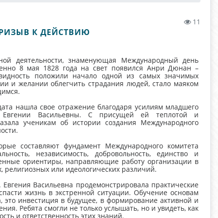
11
ПРИЗЫВ К ДЕЙСТВИЮ
рной деятельности, знаменующая Международный день
менно 8 мая 1828 года на свет появился Анри Дюнан –
овидность положили начало одной из самых значимых
нии и желании облегчить страдания людей, стало маяком
щимся.
 дата нашла свое отражение благодаря усилиям младшего
ой Евгении Васильевны. С присущей ей теплотой и
казала ученикам об истории создания Международного
ности.
орые составляют фундамент Международного комитета
альность, независимость, добровольность, единство и
ненные ориентиры, направляющие работу организации в
х, религиозных или идеологических различий.
. Евгения Васильевна продемонстрировала практические
спасти жизнь в экстренной ситуации. Обучение основам
, это инвестиция в будущее, в формирование активной и
ия. Ребята смогли не только услышать, но и увидеть, как
ость и ответственность этих знаний.