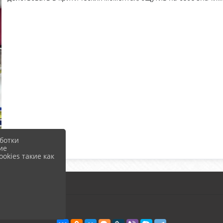
ботки
ие
okies такие как