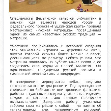
Специалисты Демьянской сельской библиотеки в
рамках Года единства народов России и
федерального проекта «Пушкинская карта» провели
мастер‑класс «Русская матрёшка», посвящённый
одной из самых известных русских традиций —
матрёшке.
Участники познакомились с историей создания
этой уникальной игрушки — деревянной куклы,
внутри которой скрыты более мелкие аналоги,
уменьшающиеся по размеру. Ребята узнали, что
матрёшка появилась на рубеже XIX–XX веков, а её
создателем стал художник Сергей Малютин. Он
вдохновлялся традициями русской росписи и
символикой женской силы и плодородия.
В завершение мероприятия ребята получили
гипсовые заготовки для росписи. Под руководством
специалистов библиотеки они проявили фантазию,
работая с гуашью, и создали уникальные изделия,
каждое из которых стало личным творческим
высказыванием. Завершив работу, участники
забрали свои матрёшки с собой — на память об
увлекательном дне, наполненном историей,