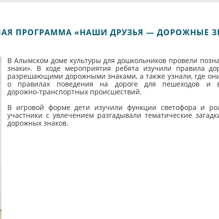
ВАЯ ПРОГРАММА «НАШИ ДРУЗЬЯ — ДОРОЖНЫЕ З
В Алымском доме культуры для дошкольников провели позн
знаки». В ходе мероприятия ребята изучили правила д
разрешающими дорожными знаками, а также узнали, где они
о правилах поведения на дороге для пешеходов и в
дорожно‑транспортных происшествий.
В игровой форме дети изучили функции светофора и ро
участники с увлечением разгадывали тематические загад
дорожных знаков.