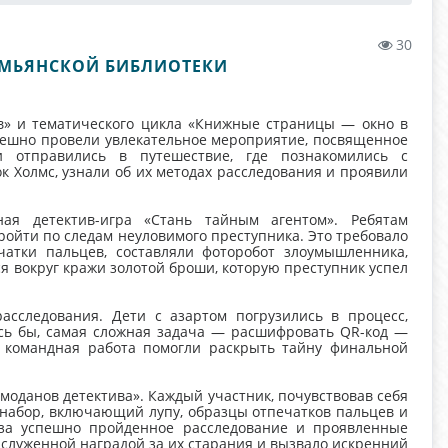
30
ЕМЬЯНСКОЙ БИБЛИОТЕКИ
в» и тематического цикла «Книжные страницы — окно в
пешно провели увлекательное мероприятие, посвященное
и отправились в путешествие, где познакомились с
 Холмс, узнали об их методах расследования и проявили
ая детектив-игра «Стань тайным агентом». Ребятам
ройти по следам неуловимого преступника. Это требовало
чатки пальцев, составляли фоторобот злоумышленника,
я вокруг кражи золотой броши, которую преступник успел
сследования. Дети с азартом погрузились в процесс,
сь бы, самая сложная задача — расшифровать QR-код —
 командная работа помогли раскрыть тайну финальной
оданов детектива». Каждый участник, почувствовав себя
набор, включающий лупу, образцы отпечатков пальцев и
за успешно пройденное расследование и проявленные
аслуженной наградой за их старания и вызвало искренний