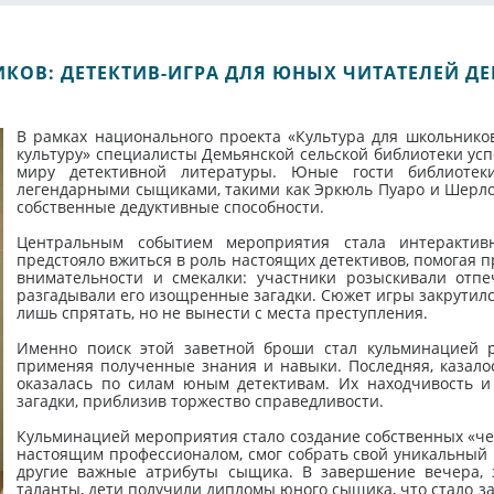
ИКОВ: ДЕТЕКТИВ-ИГРА ДЛЯ ЮНЫХ ЧИТАТЕЛЕЙ Д
В рамках национального проекта «Культура для школьнико
культуру» специалисты Демьянской сельской библиотеки ус
миру детективной литературы. Юные гости библиотек
легендарными сыщиками, такими как Эркюль Пуаро и Шерлок
собственные дедуктивные способности.
Центральным событием мероприятия стала интерактивн
предстояло вжиться в роль настоящих детективов, помогая п
внимательности и смекалки: участники розыскивали отпе
разгадывали его изощренные загадки. Сюжет игры закрутилс
лишь спрятать, но не вынести с места преступления.
Именно поиск этой заветной броши стал кульминацией ра
применяя полученные знания и навыки. Последняя, казало
оказалась по силам юным детективам. Их находчивость и
загадки, приблизив торжество справедливости.
Кульминацией мероприятия стало создание собственных «чем
настоящим профессионалом, смог собрать свой уникальный 
другие важные атрибуты сыщика. В завершение вечера, 
таланты, дети получили дипломы юного сыщика, что стало з