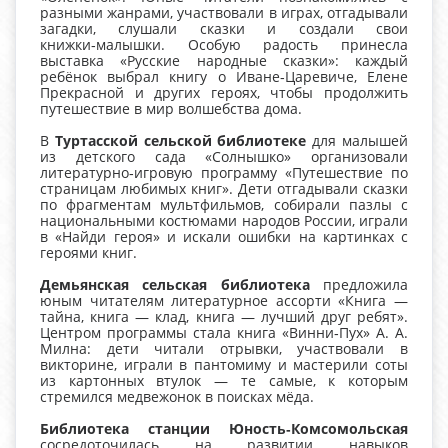
разными жанрами, участвовали в играх, отгадывали
загадки, слушали сказки и создали свои
книжки‑малышки. Особую радость принесла
выставка «Русские народные сказки»: каждый
ребёнок выбрал книгу о Иване‑Царевиче, Елене
Прекрасной и других героях, чтобы продолжить
путешествие в мир волшебства дома.
В
Туртасской сельской библиотеке
для малышей
из детского сада «Солнышко» организовали
литературно‑игровую программу «Путешествие по
страницам любимых книг». Дети отгадывали сказки
по фрагментам мультфильмов, собирали пазлы с
национальными костюмами народов России, играли
в «Найди героя» и искали ошибки на картинках с
героями книг.
Демьянская сельская библиотека
предложила
юным читателям литературное ассорти «Книга —
тайна, книга — клад, книга — лучший друг ребят».
Центром программы стала книга «Винни‑Пух» А. А.
Милна: дети читали отрывки, участвовали в
викторине, играли в пантомиму и мастерили соты
из картонных втулок — те самые, к которым
стремился медвежонок в поисках мёда.
Библиотека станции Юность‑Комсомольская
сосредоточилась на развитии навыков