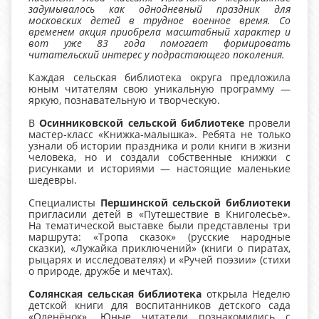
задумывалось как однодневный праздник для
московских детей в трудное военное время. Со
временем акция приобрела масштабный характер и
вот уже 83 года помогает формировать
читательский интерес у подрастающего поколения.
Каждая сельская библиотека округа предложила
юным читателям свою уникальную программу —
яркую, познавательную и творческую.
В
Осинниковской сельской библиотеке
провели
мастер‑класс «Книжка‑малышка». Ребята не только
узнали об истории праздника и роли книги в жизни
человека, но и создали собственные книжки с
рисунками и историями — настоящие маленькие
шедевры.
Специалисты
Першинской сельской библиотеки
пригласили детей в «Путешествие в Книголесье».
На тематической выставке были представлены три
маршрута: «Тропа сказок» (русские народные
сказки), «Лужайка приключений» (книги о пиратах,
рыцарях и исследователях) и «Ручей поэзии» (стихи
о природе, дружбе и мечтах).
Солянская сельская библиотека
открыла Неделю
детской книги для воспитанников детского сада
«Оленёнок». Юные читатели познакомились с