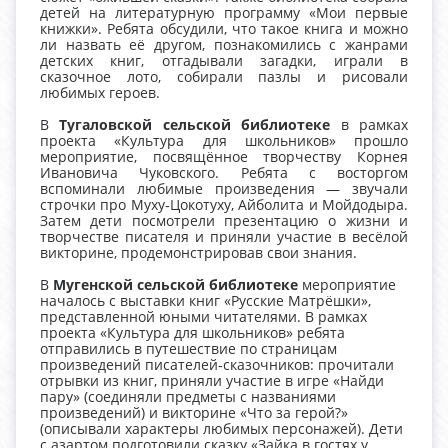
детей на литературную программу «Мои первые
книжки». Ребята обсудили, что такое книга и можно
ли назвать её другом, познакомились с жанрами
детских книг, отгадывали загадки, играли в
сказочное лото, собирали пазлы и рисовали
любимых героев.
В
Тугаловской сельской библиотеке
в рамках
проекта «Культура для школьников» прошло
мероприятие, посвящённое творчеству Корнея
Ивановича Чуковского. Ребята с восторгом
вспоминали любимые произведения — звучали
строчки про Муху‑Цокотуху, Айболита и Мойдодыра.
Затем дети посмотрели презентацию о жизни и
творчестве писателя и приняли участие в весёлой
викторине, продемонстрировав свои знания.
В
Мугенской сельской библиотеке
мероприятие
началось с выставки книг «Русские Матрёшки»,
представленной юными читателями. В рамках
проекта «Культура для школьников» ребята
отправились в путешествие по страницам
произведений писателей‑сказочников: прочитали
отрывки из книг, приняли участие в игре «Найди
пару» (соединяли предметы с названиями
произведений) и викторине «Что за герой?»
(описывали характеры любимых персонажей). Дети
с азартом подготовили сказку «Зайка в гостях у