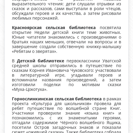
выразительного чтения: дети слушали отрывки из
сказок и рассказов, сами выступали в роли чтецов,
обсуждали героев и их качества, а затем рисовали
любимых персонажей.
Красноярская сельская библиотека
посвятила
открытие Недели детской книги теме животных.
Юные читатели знакомились с произведениями о
братьях наших меньших, отвечали на вопросы и в
завершение создали собственную книжку‑малышку
«Ребятам о зверятах».
В
Детской библиотеке
первоклассники Уватской
средней школы отправились в путешествие по
сказкам Корнея Ивановича Чуковского: участвовали
в литературной игре, угадывали героев и
вспоминали названия произведений, а затем
изготовили поделки по мотивам сказки
«Муха‑Цокотуха».
Горнослинкинская сельская библиотека
в рамках
проекта «Культура для школьников» провела для
ребят путешествие по волшебной стране Книг.
Участники проверили знание «языка книг» и
познакомились с их знаменитыми героями,
отгадали содержимое Чёрного волшебного Ящика,
посетили Остров загадочных знаков и показали
сюжет «ожившей сказки». Также библиотека собрала