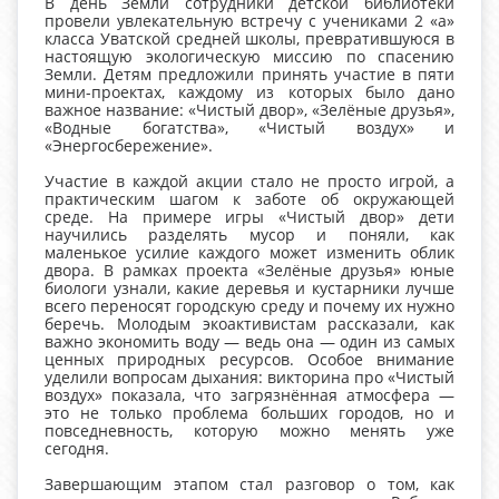
В день Земли сотрудники детской библиотеки
провели увлекательную встречу с учениками 2 «а»
класса Уватской средней школы, превратившуюся в
настоящую экологическую миссию по спасению
Земли. Детям предложили принять участие в пяти
мини-проектах, каждому из которых было дано
важное название: «Чистый двор», «Зелёные друзья»,
«Водные богатства», «Чистый воздух» и
«Энергосбережение».
Участие в каждой акции стало не просто игрой, а
практическим шагом к заботе об окружающей
среде. На примере игры «Чистый двор» дети
научились разделять мусор и поняли, как
маленькое усилие каждого может изменить облик
двора. В рамках проекта «Зелёные друзья» юные
биологи узнали, какие деревья и кустарники лучше
всего переносят городскую среду и почему их нужно
беречь. Молодым экоактивистам рассказали, как
важно экономить воду — ведь она — один из самых
ценных природных ресурсов. Особое внимание
уделили вопросам дыхания: викторина про «Чистый
воздух» показала, что загрязнённая атмосфера —
это не только проблема больших городов, но и
повседневность, которую можно менять уже
сегодня.
Завершающим этапом стал разговор о том, как