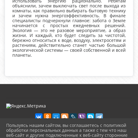
использовать энергию рационально. Ребятам
объяснили, зачем выключать свет после выхода из
комнаты, как правильно выбирать бытовую технику
и зачем нужна энергоэффективность. В финале
специалисты подчеркнули главное: забота о Земле
начинается с простых ежедневных решений.
Экология — это не разовое мероприятие, а образ
жизни. И каждый, кто будет следить за чистотой,
бережно относиться к воде, воздуху, электросетям и
растениям, действительно станет частью большой
экологической системы — своей собственной и всей
планеты.
Пользуясь нашим сайтом, вы соглашаетесь с политикой
обработки персональных данных а также с тем что наш
веб-сайт и другие подключенные к веб-сайту сторонние
2026 г. kultura-uvat.ru