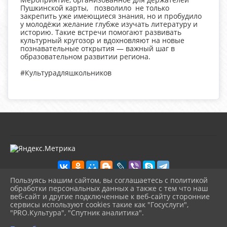
Пушкинской карты, позволило не только
закрепить уже имеющиеся знания, но и пробудило
у молодёжи желание глубже изучать литературу и
историю. Такие встречи помогают развивать
культурный кругозор и вдохновляют на новые
познавательные открытия — важный шаг в
образовательном развитии региона.
#Культурадляшкольников
Пользуясь нашим сайтом, вы соглашаетесь с политикой
обработки персональных данных а также с тем что наш
веб-сайт и другие подключенные к веб-сайту сторонние
2026 г. kultura-uvat.ru
сервисы используют cookies такие как "Госуслуги",
Вход
"PRO.Культура", "Спутник аналитика".
Карта сайта
^
Политика обработки персональных данных