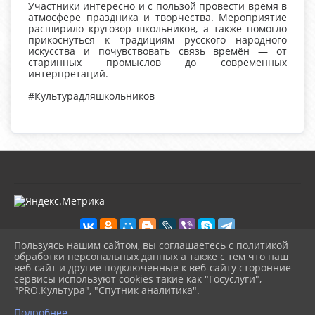
Участники интересно и с пользой провести время в
атмосфере праздника и творчества. Мероприятие
расширило кругозор школьников, а также помогло
прикоснуться к традициям русского народного
искусства и почувствовать связь времён — от
старинных промыслов до современных
интерпретаций.
#Культурадляшкольников
Пользуясь нашим сайтом, вы соглашаетесь с политикой
обработки персональных данных а также с тем что наш
веб-сайт и другие подключенные к веб-сайту сторонние
2026 г. kultura-uvat.ru
сервисы используют cookies такие как "Госуслуги",
Вход
"PRO.Культура", "Спутник аналитика".
Карта сайта
^
Политика обработки персональных данных
Подробнее