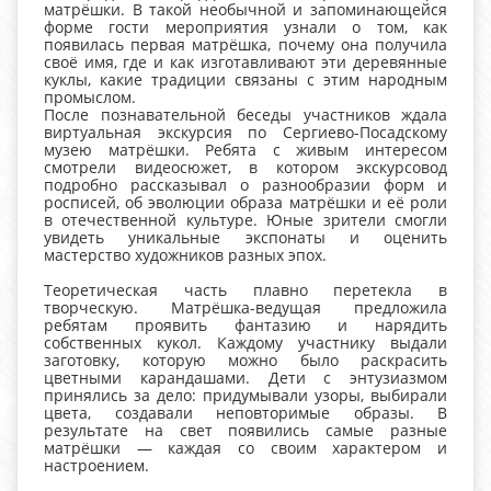
матрёшки. В такой необычной и запоминающейся
форме гости мероприятия узнали о том, как
появилась первая матрёшка, почему она получила
своё имя, где и как изготавливают эти деревянные
куклы, какие традиции связаны с этим народным
промыслом.
После познавательной беседы участников ждала
виртуальная экскурсия по Сергиево-Посадскому
музею матрёшки. Ребята с живым интересом
смотрели видеосюжет, в котором экскурсовод
подробно рассказывал о разнообразии форм и
росписей, об эволюции образа матрёшки и её роли
в отечественной культуре. Юные зрители смогли
увидеть уникальные экспонаты и оценить
мастерство художников разных эпох.
Теоретическая часть плавно перетекла в
творческую. Матрёшка-ведущая предложила
ребятам проявить фантазию и нарядить
собственных кукол. Каждому участнику выдали
заготовку, которую можно было раскрасить
цветными карандашами. Дети с энтузиазмом
принялись за дело: придумывали узоры, выбирали
цвета, создавали неповторимые образы. В
результате на свет появились самые разные
матрёшки — каждая со своим характером и
настроением.