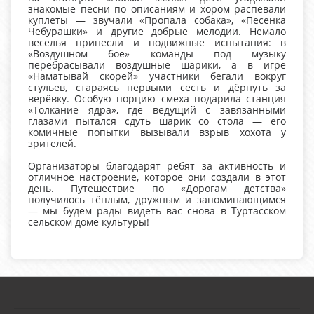
знакомые песни по описаниям и хором распевали
куплеты — звучали «Пропала собака», «Песенка
Чебурашки» и другие добрые мелодии. Немало
веселья принесли и подвижные испытания: в
«Воздушном бое» команды под музыку
перебрасывали воздушные шарики, а в игре
«Наматывай скорей» участники бегали вокруг
стульев, стараясь первыми сесть и дёрнуть за
верёвку. Особую порцию смеха подарила станция
«Толкание ядра», где ведущий с завязанными
глазами пытался сдуть шарик со стола — его
комичные попытки вызывали взрыв хохота у
зрителей.
Организаторы благодарят ребят за активность и
отличное настроение, которое они создали в этот
день. Путешествие по «Дорогам детства»
получилось тёплым, дружным и запоминающимся
— мы будем рады видеть вас снова в Туртасском
сельском доме культуры!