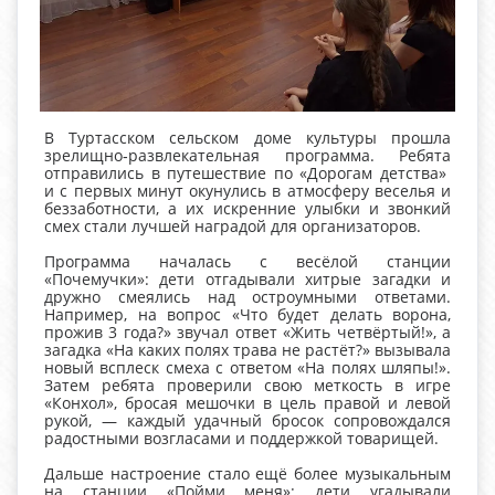
В Туртасском сельском доме культуры прошла
зрелищно‑развлекательная программа. Ребята
отправились в путешествие по «Дорогам детства»
и с первых минут окунулись в атмосферу веселья и
беззаботности, а их искренние улыбки и звонкий
смех стали лучшей наградой для организаторов.
Программа началась с весёлой станции
«Почемучки»: дети отгадывали хитрые загадки и
дружно смеялись над остроумными ответами.
Например, на вопрос «Что будет делать ворона,
прожив 3 года?» звучал ответ «Жить четвёртый!», а
загадка «На каких полях трава не растёт?» вызывала
новый всплеск смеха с ответом «На полях шляпы!».
Затем ребята проверили свою меткость в игре
«Конхол», бросая мешочки в цель правой и левой
рукой, — каждый удачный бросок сопровождался
радостными возгласами и поддержкой товарищей.
Дальше настроение стало ещё более музыкальным
на станции «Пойми меня»: дети угадывали