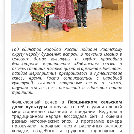
Год единства народов России подарил Уватскому
округу череду душевных встреч. В течении месяца в
сельских домах культуры и клубах проходили
фольклорные мероприятия «Бабушкины сказки и
песни», ставшие частью цикла «Гармония единства».
Каждое мероприятие превращалось в путешествие
сквозь время. Гости соприкасались с народной
культурой, слушали старинные песни и сказки,
ощущая живую связь поколений и единство наших
традиций.
Фольклорный вечер в
Першинском сельском
доме культуры
погрузил гостей в удивительный
мир старинных сказаний и преданий. Ведущая в
традиционном наряде воссоздала быт и обычаи
разных исторических эпох. В программе вечера
прозвучали народные песни различных жанров:
колядки, свадебные и трудовые, хороводные и