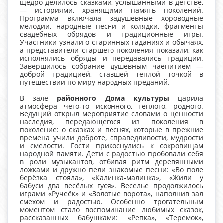
щедро делилось сказками, услышанными в детстве,
— историями, хранящими память поколений.
Программа включала задушевные хороводные
мелодии, народные песни и колядки, фрагменты
свадебных обрядов и традиционные игры.
Участники узнали о старинных гаданиях и обычаях,
а представители старшего поколения показали, как
исполнялись обряды и передавались традиции.
Завершилось собрание душевным чаепитием —
доброй традицией, ставшей тёплой точкой в
путешествии по миру народных преданий.
В зале
районного Дома культуры
царила
атмосфера чего‑то исконного, тёплого, родного.
Ведущий открыл мероприятие словами о ценности
наследия, передающегося из поколения в
поколение: о сказках и песнях, которые в прежние
времена учили доброте, справедливости, мудрости
и смелости. Гости прикоснулись к сокровищам
народной памяти. Дети с радостью пробовали себя
в роли музыкантов, отбивая ритм деревянными
ложками и дружно пели знакомые песни: «Во поле
берёзка стояла», «Калинка‑малинка», «Жили у
бабуси два весёлых гуся». Веселье продолжилось
играми «Ручеёк» и «Золотые ворота», наполнив зал
смехом и радостью. Особенно трогательным
моментом стало воспоминание любимых сказок,
рассказанных бабушками: «Репка», «Теремок»,