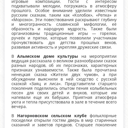
игровые композиции. Гости с интересом
подхватывали мелодии, погружаясь в атмосферу
прошлого. Особое внимание уделили известным
русским сказкам, таким как «Колобок», «Репка» и
«Морозко». Эти повествования раскрывают глубину
и многогранность славянской мифологии, её
образность и народную мудрость. Также были
организованы традиционные игры — горелки,
ручеёк и прятки, которые позволили участникам
прочувствовать дух детства прошлых веков,
развивая активность и укрепляя дружеские связи.
В
Алымском доме культуры
на мероприятии
ведущая рассказала о великом разнообразии сказок
разных народов, об их персонажах, характерных
признаках узнаваемости. Также была прочитана
ненецкая сказка «Жители двух чумов», а при
обсуждении выяснили в ней сходство с русской
сказкой «Заяц и лиса». Представители старшего
поколения поделились опытом пения колыбельных
песен для своих детей и внуков, которые им
напевали еще их бабушки. Приятная атмосфера
уюта и тепла присутствовала в зале в течение всего
вечера.
В
Нагорновском сельском клубе
фольклорные
посиделки открыли гостям дверь в мир старинных
сказаний и заветов предков. Старшее поколение