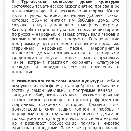
В
Туртасском сельском доме культуры
состоялось тематическое мероприятие, призванное
познакомить детей с русским фольклором. Юные
гости с удовольствием послушали добрые сказки,
которые обычно читают им бабушки дома. Это
создало тёплую, домашнюю атмосферу встречи.
Затем ребята приняли участие в весёлой викторине
по русским народным сказкам: отгадывали героев и
вспоминали волшебные предметы. В завершение
программы участники вместе исполнили несколько
старинных народных песен. Мероприятие
позволило детям познакомиться с народными
традициями и ощутить живую связь с прошлым.
Такие встречи помогают сохранять культурное
наследие и передавать его из поколения в
поколение.
В
Ивановском сельском доме культуры
ребята
окунулись в атмосферу уюта и доброты, побывали в
гостях у самой бабушки. В программе вечера —
загадки из бабушкиного сундука, русские народные
сказки, живые разговоры и просмотр фрагментов
старинных сказочных историй. Каждый смог
почувствовать силу наших корней и любовь к
народному творчеству. Фольклор помогает детям не
только узнать о культуре и истории своего народа,
но и развивает воображение, память и чувство
единства с предками. Такие вечера вдохновляют