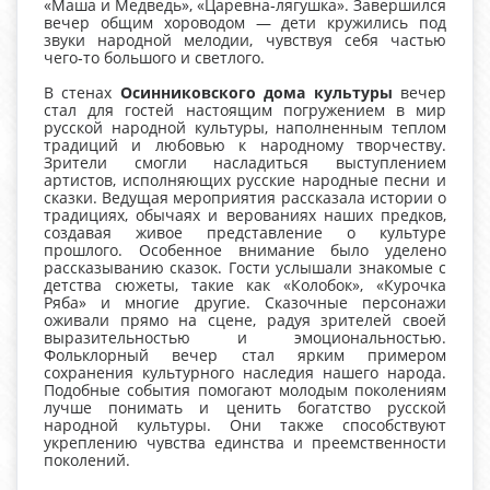
«Маша и Медведь», «Царевна‑лягушка». Завершился
вечер общим хороводом — дети кружились под
звуки народной мелодии, чувствуя себя частью
чего‑то большого и светлого.
В стенах
Осинниковского дома культуры
вечер
стал для гостей настоящим погружением в мир
русской народной культуры, наполненным теплом
традиций и любовью к народному творчеству.
Зрители смогли насладиться выступлением
артистов, исполняющих русские народные песни и
сказки. Ведущая мероприятия рассказала истории о
традициях, обычаях и верованиях наших предков,
создавая живое представление о культуре
прошлого. Особенное внимание было уделено
рассказыванию сказок. Гости услышали знакомые с
детства сюжеты, такие как «Колобок», «Курочка
Ряба» и многие другие. Сказочные персонажи
оживали прямо на сцене, радуя зрителей своей
выразительностью и эмоциональностью.
Фольклорный вечер стал ярким примером
сохранения культурного наследия нашего народа.
Подобные события помогают молодым поколениям
лучше понимать и ценить богатство русской
народной культуры. Они также способствуют
укреплению чувства единства и преемственности
поколений.