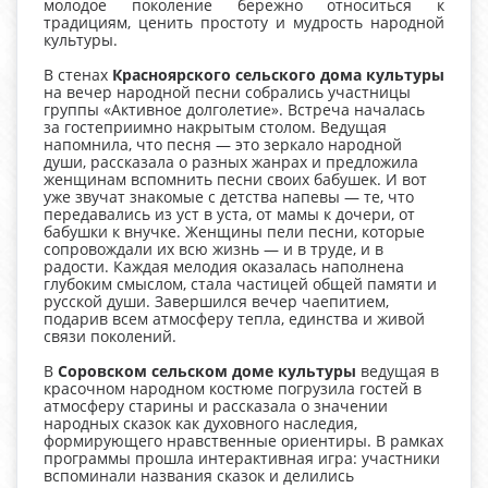
молодое поколение бережно относиться к
традициям, ценить простоту и мудрость народной
культуры.
В стенах
Красноярского сельского дома культуры
на вечер народной песни собрались участницы
группы «Активное долголетие». Встреча началась
за гостеприимно накрытым столом. Ведущая
напомнила, что песня — это зеркало народной
души, рассказала о разных жанрах и предложила
женщинам вспомнить песни своих бабушек. И вот
уже звучат знакомые с детства напевы — те, что
передавались из уст в уста, от мамы к дочери, от
бабушки к внучке. Женщины пели песни, которые
сопровождали их всю жизнь — и в труде, и в
радости. Каждая мелодия оказалась наполнена
глубоким смыслом, стала частицей общей памяти и
русской души. Завершился вечер чаепитием,
подарив всем атмосферу тепла, единства и живой
связи поколений.
В
Соровском сельском доме культуры
ведущая в
красочном народном костюме погрузила гостей в
атмосферу старины и рассказала о значении
народных сказок как духовного наследия,
формирующего нравственные ориентиры. В рамках
программы прошла интерактивная игра: участники
вспоминали названия сказок и делились