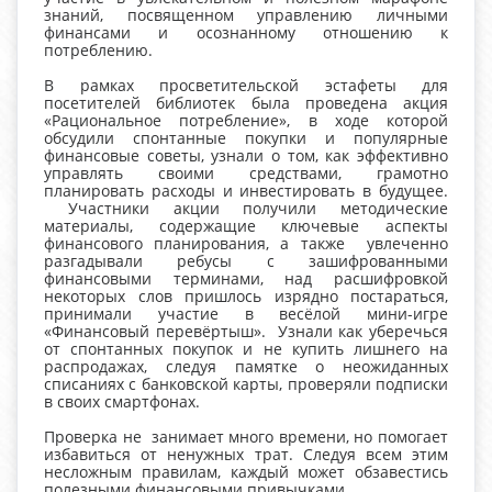
знаний, посвященном управлению личными
финансами и осознанному отношению к
потреблению.
В рамках просветительской эстафеты для
посетителей библиотек была проведена акция
«Рациональное потребление», в ходе которой
обсудили спонтанные покупки и популярные
финансовые советы, узнали о том, как эффективно
управлять своими средствами, грамотно
планировать расходы и инвестировать в будущее.
Участники акции получили методические
материалы, содержащие ключевые аспекты
финансового планирования, а также увлеченно
разгадывали ребусы с зашифрованными
финансовыми терминами, над расшифровкой
некоторых слов пришлось изрядно постараться,
принимали участие в весёлой мини-игре
«Финансовый перевёртыш». Узнали как уберечься
от спонтанных покупок и не купить лишнего на
распродажах, следуя памятке о неожиданных
списаниях с банковской карты, проверяли подписки
в своих смартфонах.
Проверка не занимает много времени, но помогает
избавиться от ненужных трат. Следуя всем этим
несложным правилам, каждый может обзавестись
полезными финансовыми привычками.