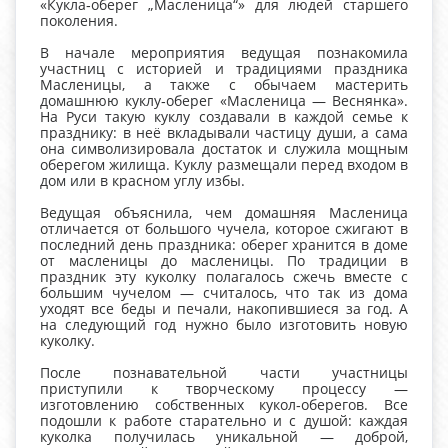
«Кукла‑оберег „Масленица“» для людей старшего
поколения.
В начале мероприятия ведущая познакомила
участниц с историей и традициями праздника
Масленицы, а также с обычаем мастерить
домашнюю куклу‑оберег «Масленица — Веснянка».
На Руси такую куклу создавали в каждой семье к
празднику: в неё вкладывали частицу души, а сама
она символизировала достаток и служила мощным
оберегом жилища. Куклу размещали перед входом в
дом или в красном углу избы.
Ведущая объяснила, чем домашняя Масленица
отличается от большого чучела, которое сжигают в
последний день праздника: оберег хранится в доме
от масленицы до масленицы. По традиции в
праздник эту куколку полагалось сжечь вместе с
большим чучелом — считалось, что так из дома
уходят все беды и печали, накопившиеся за год. А
на следующий год нужно было изготовить новую
куколку.
После познавательной части участницы
приступили к творческому процессу —
изготовлению собственных кукол‑оберегов. Все
подошли к работе старательно и с душой: каждая
куколка получилась уникальной — доброй,