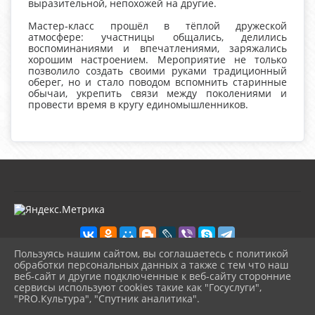
выразительной, непохожей на другие.
Мастер‑класс прошёл в тёплой дружеской
атмосфере: участницы общались, делились
воспоминаниями и впечатлениями, заряжались
хорошим настроением. Мероприятие не только
позволило создать своими руками традиционный
оберег, но и стало поводом вспомнить старинные
обычаи, укрепить связи между поколениями и
провести время в кругу единомышленников.
Пользуясь нашим сайтом, вы соглашаетесь с политикой
обработки персональных данных а также с тем что наш
веб-сайт и другие подключенные к веб-сайту сторонние
2026 г. kultura-uvat.ru
сервисы используют cookies такие как "Госуслуги",
Вход
"PRO.Культура", "Спутник аналитика".
Карта сайта
^
Политика обработки персональных данных