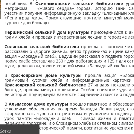
погибшим. В
Осинниковской сельской библиотеке
урок
метронома — «живого сердца» города, историю Тани Са
участник получил информационную закладку «Блокадный хле
«Ленинград жив». Присутствующие почтили минутой молч
суровые дни блокады.
Першинский сельский дом культуры
присоединился к акц
грамм хлеба и проведя интерактивные лекции о героизме л
Солянская сельской библиотека
провела c юными читат
рассказали о «Дороге жизни», детях тружениках и цене каж
акция «Блокадный хлеб». Ведущий рассказал о подвиге горож
норма хлеба составляла 250 г для работающих и 125 г для ос
муки, целлюлозы, хвои и коревой муки. «Блокадный хлеб» ст
В
Красноярском доме культуры
прошла акция «Блокад
граммовый кусочек хлеба и информационные карточки
Красноярской сельской библиотеке
27 января показали х
блокаде, прошла минута молчания. Особое внимание уделил
её история подчеркнула важность сохранения памяти о подв
В
Алымском доме культуры
прошло памятное и образоват
условиями образования во время блокады Ленинграда, его
сформировать чувство патриотизма и уважения к подвигу
урок памяти «Блокадный хлеб — символ жизни и памяти»
пережили горожане, и о блокадном хлебе как главном симво
на сохранение исторической памяти, воспитание уважения 
ботки