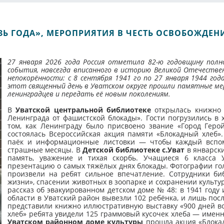
ЗЬ ГОДА», МЕРОПРИЯТИЯ В ЧЕСТЬ ОСВОБОЖДЕН
27 января 2026 года Россия отметила 82-ю годовщину пол
события, навсегда вписанного в историю Великой Отечествен
непокорённости: с 8 сентября 1941 го по 27 января 1944 года
этот священный день в Уватском округе прошли памятные ме
ленинградцев и передать её новым поколениям.
В
Уватской
центральной библиотеке
открылась книжно 
Ленинграда от фашистской блокады». Гости погрузились в х
том, как Ленинграду было присвоено звание «Город Геро
состоялась Всероссийская акция памяти «Блокадный хлеб»
паёк и информационные листовки — чтобы каждый вспомн
страшные месяцы. В
Детской библиотеке с.Уват
в январски
память, уважение и тихая скорбь. Учащиеся 6 класса
презентацию о самых тяжёлых днях блокады. Фотографии г
произвели на ребят сильное впечатление. Сотрудники биб
жизни», спасении животных в зоопарке и сохранении культу
рассказ об эвакуированном детском доме № 48: в 1941 году
области в Уватский район вывезли 102 ребёнка, и лишь пос
представили книжно иллюстративную выставку «900 дней во
хлеб» ребята увидели 125 граммовый кусочек хлеба — именн
Уватском районном доме культуры
прошла акция «Блокад