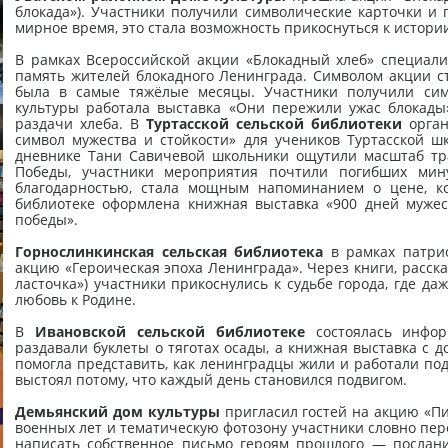
блокада»). Участники получили символические карточки и 
мирное время, это стала возможность прикоснуться к истории
В рамках Всероссийской акции «Блокадный хлеб» специал
память жителей блокадного Ленинграда. Символом акции с
была в самые тяжёлые месяцы. Участники получили симв
культуры работала выставка «Они пережили ужас блокады
раздачи хлеба. В
Туртасской сельской библиотеки
орган
символ мужества и стойкости» для учеников Туртасской ш
дневнике Тани Савичевой школьники ощутили масштаб траг
Победы, участники мероприятия почтили погибших мин
благодарностью, стала мощным напоминанием о цене, к
библиотеке оформлена книжная выставка «900 дней мужес
победы».
Горнослинкинская сельская библиотека
в рамках патрио
акцию «Героическая эпоха Ленинграда». Через книги, расска
ласточка») участники прикоснулись к судьбе города, где да
любовь к Родине.
В
Ивановской сельской библиотеке
состоялась инфор
раздавали буклеты о тяготах осады, а книжная выставка с
помогла представить, как ленинградцы жили и работали под
выстоял потому, что каждый день становился подвигом.
Демьянский дом культуры
пригласил гостей на акцию «П
военных лет и тематическую фотозону участники словно пер
написать собственное письмо героям прошлого — послание