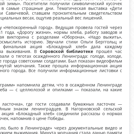
ой зимы». Посетители получили символический кусочек
в самые страшные дни. Тематическая выставка «Дети
ни Савичевой, ставшем пронзительным свидетельством
пециальных весах, ощутив реальный вес лишений.
 «Непокоренный город». Ведущая провела гостей через
 года, «Дорогу жизни», нормы хлеба, работу заводов и
ая викторина с разделами «Оборона», «Надо выжить»,
осмыслить историю. Звучали стихи Ольги Берггольц и
а финальная акция «Блокадный хлеб» дала каждому
ла выживания. В
Соровской библиотеке
прошёл час
ли о тяготах осаждённого Ленинграда: голоде, холоде,
е города советскими солдатами. Был показан видеофильм
нутой молчания. Также прошла информационная акция
ного города. Все получили информационные листовки с
грамм» напомнила детям, что в осаждённом Ленинграде
хлеба — с целлюлозой и опилками — показали, на какие
ласточка», где гости создавали бумажных ласточек —
йным знаком ленинградцев. В Нагорновской сельской
 акция «Блокадный хлеб» соединили рассказы о нормах
чек, напомнив о цене Победы.
ло, было в Ленинграде» через документальные видео и
оружием выживания. Минута молчания стала данью памяти