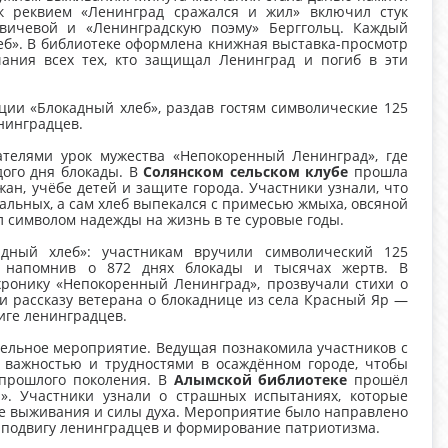
 реквием «Ленинград сражался и жил» включил стук
вичевой и «Ленинградскую поэму» Берггольц. Каждый
б». В библиотеке оформлена книжная выставка-просмотр
ания всех тех, кто защищал Ленинград и погиб в эти
ии «Блокадный хлеб», раздав гостям символические 125
енинградцев.
елями урок мужества «Непокоренный Ленинград», где
дого дня блокады. В
Солянском сельском клубе
прошла
ан, учёбе детей и защите города. Участники узнали, что
тальных, а сам хлеб выпекался с примесью жмыха, овсяной
ал символом надежды на жизнь в те суровые годы.
ный хлеб»: участникам вручили символический 125
, напомнив о 872 днях блокады и тысячах жертв. В
ронику «Непокоренный Ленинград», прозвучали стихи о
и рассказу ветерана о блокаднице из села Красный Яр —
иге ленинградцев.
ельное мероприятие. Ведущая познакомила участников с
 важностью и трудностями в осаждённом городе, чтобы
 прошлого поколения. В
Алымской библиотеке
прошёл
. Участники узнали о страшных испытаниях, которые
ле выживания и силы духа. Мероприятие было направлено
к подвигу ленинградцев и формирование патриотизма.