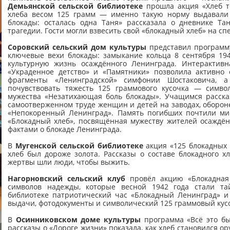
Демьянской сельской библиотеке
прошла акция «Хлеб т
хлеба весом 125 грамм — именно такую норму выдавали 
блокады: осталась одна Таня» рассказала о дневнике Та
трагедии. Гости могли взвесить свой «блокадный хлеб» на с
Соровский сельский дом культуры
представил программу
ключевые вехи блокады: замыкание кольца 8 сентября 1941
культурную жизнь осаждённого Ленинграда. Интерактивн
«Украденное детство» и «Памятники» позволила активно 
фрагменты «Ленинградской» симфонии Шостаковича, 
почувствовать тяжесть 125 граммового кусочка — симво
мужества «Незатихающая боль блокады». Учащимся рассказа
самоотверженном труде женщин и детей на заводах, оборон
«Непокоренный Ленинград». Память погибших почтили ми
«Блокадный хлеб», посвящённая мужеству жителей осаждён
фактами о блокаде Ленинграда.
В
Мугенской сельской библиотеке
акция «125 блокадных 
хлеб был дороже золота. Рассказы о составе блокадного 
жертвы шли люди, чтобы выжить.
Нагорновский сельский клуб
провёл акцию «Блокадная 
символов надежды, которые весной 1942 года стали та
библиотеке патриотический час «Блокадный Ленинград» и
выдачи, фотодокументы и символический 125 граммовый кусо
В
Осинниковском доме культуры
программа «Всё это бы
рассказы о «Дороге жизни» показала, как хлеб становился 