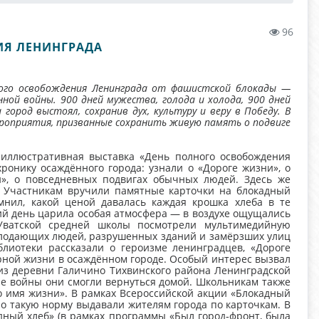
96
ИЯ ЛЕНИНГРАДА
ного освобождения Ленинграда от фашистской блокады —
ной войны. 900 дней мужества, голода и холода, 900 дней
 город выстоял, сохранив дух, культуру и веру в Победу. В
роприятия, призванные сохранить живую память о подвиге
иллюстративная выставка «День полного освобождения
ронику осаждённого города: узнали о «Дороге жизни», о
й», о повседневных подвигах обычных людей. Здесь же
. Участникам вручили памятные карточки на блокадный
ил, какой ценой давалась каждая крошка хлеба в те
й день царила особая атмосфера — в воздухе ощущались
 Уватской средней школы посмотрели мультимедийную
олодающих людей, разрушенных зданий и замёрзших улиц
лиотеки рассказали о героизме ленинградцев, «Дороге
рной жизни в осаждённом городе. Особый интерес вызвал
 из деревни Галичино Тихвинского района Ленинградской
ле войны они смогли вернуться домой. Школьникам также
 имя жизни». В рамках Всероссийской акции «Блокадный
о такую норму выдавали жителям города по карточкам. В
ный хлеб» (в рамках программы «Был город‑фронт, была