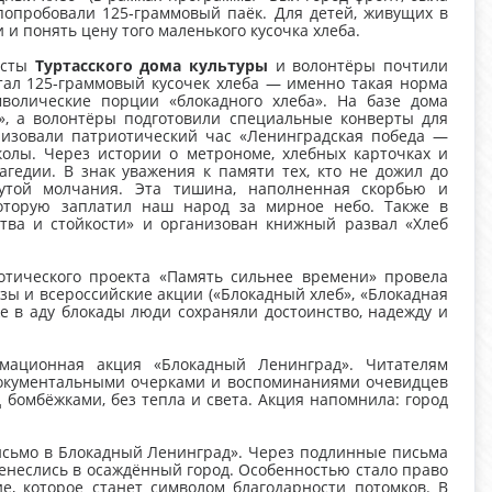
попробовали 125‑граммовый паёк. Для детей, живущих в
 и понять цену того маленького кусочка хлеба.
исты
Туртасского дома культуры
и волонтёры почтили
тал 125‑граммовый кусочек хлеба — именно такая норма
олические порции «блокадного хлеба». На базе дома
», а волонтёры подготовили специальные конверты для
изовали патриотический час «Ленинградская победа —
колы. Через истории о метрономе, хлебных карточках и
едии. В знак уважения к памяти тех, кто не дожил до
утой молчания. Эта тишина, наполненная скорбью и
оторую заплатил наш народ за мирное небо. Также в
тва и стойкости» и организован книжный развал «Хлеб
тического проекта «Память сильнее времени» провела
зы и всероссийские акции («Блокадный хлеб», «Блокадная
же в аду блокады люди сохраняли достоинство, надежду и
мационная акция «Блокадный Ленинград». Читателям
 документальными очерками и воспоминаниями очевидцев
 бомбёжками, без тепла и света. Акция напомнила: город
исьмо в Блокадный Ленинград». Через подлинные письма
енеслись в осаждённый город. Особенностью стало право
, которое станет символом благодарности потомков. В