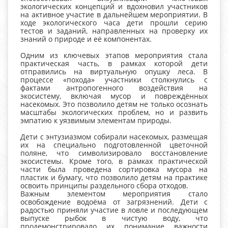
экологических концепций и вдохновил участников
на активное участие в дальнейшем мероприятии. В
ходе экологического часа дети прошли серию
тестов и заданий, направленных на проверку их
знаний о природе и её компонентах.
Одним из ключевых этапов мероприятия стала
практическая часть, в рамках которой дети
отправились на виртуальную опушку леса. В
процессе «похода» участники столкнулись с
фактами антропогенного воздействия на
экосистему, включая мусор и повреждённых
насекомых. Это позволило детям не только осознать
масштабы экологических проблем, но и развить
эмпатию к уязвимым элементам природы.
Дети с энтузиазмом собирали насекомых, размещая
их на специально подготовленной цветочной
поляне, что символизировало восстановление
экосистемы. Кроме того, в рамках практической
части была проведена сортировка мусора на
пластик и бумагу, что позволило детям на практике
освоить принципы раздельного сбора отходов.
Важным элементом мероприятия стало
освобождение водоёма от загрязнений. Дети с
радостью приняли участие в ловле и последующем
выпуске рыбок в чистую воду, что
продемонстрировало их понимание важности