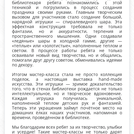
библиотекаря ребята познакомились с этой
техникой и погрузились в процесс создания
праздника своими руками. Главным творческим
вызовом для участников стало создание большой,
нарядной игрушки — спиралевидного шара. Эта
эффектная конструкция требовала не только
фантазии, но и аккуратности, терпения и
пространственного мышления. Одни создавали
«ледяные» шары в холодной гамме, другие —
«теплые» или «золотистые», наполненные теплом и
светом. В процессе работы ребята не только
осваивали новый вид творчества, но и общались,
помогали друг другу советом, обменивались идеями
по декору.
Итогом мастер-класса стала не просто коллекция
поделок, а настоящая выставка hand-made
искусства. Эти игрушки — зримое доказательство
того, что в стенах библиотеки рождается не только
интеллектуальное, но и творческое вдохновение.
Каждая игрушка получилась уникальной,
наполненной теплом детских рук и фантазией.
Теперь эти украшения займут почётное место на
домашних ёлках наших участников, напоминая о
времени, проведённом в библиотеке.
Мы благодарим всех ребят за их творчество, улыбки
и усердие! Такие мастер-классы не только дарят