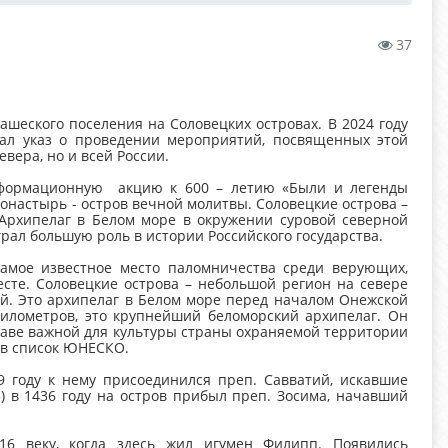
37
ашеского поселения на Соловецких островах. В 2024 году
ал указ о проведении мероприятий, посвященных этой
евера, но и всей России.
нформационную акцию к 600 – летию «Были и легенды
онастырь - остров вечной молитвы. Соловецкие острова –
 Архипелаг в Белом море в окружении суровой северной
рал большую роль в истории Российского государства.
самое известное место паломничества среди верующих,
есте. Соловецкие острова – небольшой регион на севере
й. Это архипелаг в Белом море перед началом Онежской
километров, это крупнейший беломорский архипелаг. Он
ставе важной для культуры страны охраняемой территории
л в список ЮНЕСКО.
9 году к нему присоединился преп. Савватий, искавшие
) в 1436 году на остров прибыл преп. Зосима, начавший
16 веку, когда здесь жил игумен Филипп. Появились