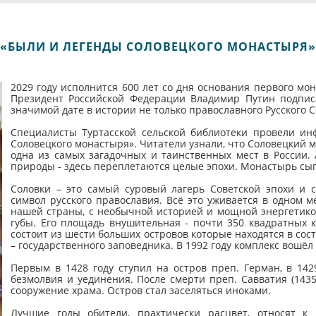
«БЫЛИ И ЛЕГЕНДЫ СОЛОВЕЦКОГО МОНАСТЫРЯ»
2029 году исполнится 600 лет со дня основания первого мон
Президент Российской Федерации Владимир Путин подпис
значимой дате в истории не только православного Русского С
Специалисты Туртасской сельской библиотеки провели и
Соловецкого монастыря». Читатели узнали, что Соловецкий м
одна из самых загадочных и таинственных мест в России.
природы - здесь переплетаются целые эпохи. Монастырь сыг
Соловки – это самый суровый лагерь Советской эпохи и 
символ русского православия. Всё это уживается в одном м
нашей страны, с необычной историей и мощной энергетико
губы. Его площадь внушительная - почти 350 квадратных 
состоит из шести больших островов которые находятся в со
– государственного заповедника. В 1992 году комплекс вошё
Первым в 1428 году ступил на остров преп. Герман, в 142
безмолвия и уединения. После смерти преп. Савватия (1435
сооружение храма. Остров стал заселяться иноками.
Лучшие годы обители, практически расцвет, относят к 