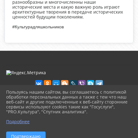
разнообразны и многочисленны наши
исторические места и какую важную роль играют
архитектурные творения в передаче исторических
ценностей будущим поколениям.
#Культурадляшкольников
Пользуясь нашим сайтом, вы соглашаетесь с политикой
обработки персональных данных а также с тем что наш
веб-сайт и другие подключенные к веб-сайту сторонние
2026 г. kultura-uvat.ru
сервисы используют cookies такие как "Госуслуги",
Вход
"PRO.Культура", "Спутник аналитика".
Карта сайта
^
Политика обработки персональных данных
Подробнее
Сделано на KubCMS
Разработка и поддержка
Подтверждаю