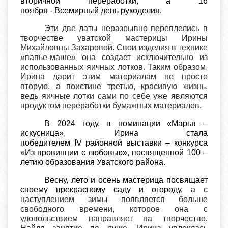
вторичной переработки, а 16
ноября
-
Всемирный день рукоделия.
Эти две даты неразрывно переплелись в
творчестве уватской мастерицы Ирины
Михайловны Захаровой. Свои изделия в технике
«папье-маше» она создает исключительно из
использованных яичных лотков. Таким образом,
Ирина дарит этим материалам не просто
вторую, а поистине третью, красивую жизнь,
ведь яичные лотки сами по себе уже являются
продуктом переработки бумажных материалов.
В 2024 году, в номинации «Марья –
искусница», Ирина стала
победителем
IV
районной выставки – конкурса
«Из провинции с любовью», посвященной 100 –
летию образования Уватского района.
Весну, лето и осень мастерица посвящает
своему прекрасному саду и огороду,
а с
наступлением зимы появляется больше
свободного времени, которое она с
удовольствием направляет на творчество.