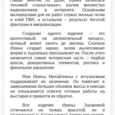
Найдя занятие по душе, Ирина увлеклась
техникой «папье-маше», изучив множество
видеороликов в интернете. Основными
материалами для ее работ служат яичные лотки
и клей ПВА, а остальное – результат богатой
фантазии и импровизации.
Создание одного изделия – это
кропотливый, но увлекательный процесс,
который может занять до месяца. Сначала
Ирина создает каркас, затем вылепливает
форму и тщательно просушивает ее. После этого
начинается самая интересная часть – подбор
красок, декоративных элементов, роспись и
финальное украшение.
Муж Ирины Михайловны с энтузиазмом
поддерживает ее увлечение. Он помогает в
замешивании больших объемов массы и никогда
не отказывается отвезти готовые работы на
выставки и привезти их обратно.
Все изделия Ирины Захаровой
отличаются не только красотой, но и
практичностью. Кашпо служат домом для цветов,