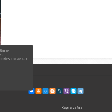
ботки
ие
okies такие как
Карта сайта