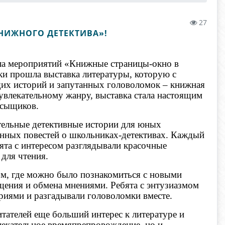
27
НИЖНОГО ДЕТЕКТИВА»!
кла мероприятий «Книжные страницы-окно в
ки прошла выставка литературы, которую с
их историй и запутанных головоломок – книжная
влекательному жанру, выставка стала настоящим
 сыщиков.
ательные детективные истории для юных
енных повестей о школьниках-детективах. Каждый
ята с интересом разглядывали красочные
для чтения.
ом, где можно было познакомиться с новыми
щения и обмена мнениями. Ребята с энтузиазмом
риями и разгадывали головоломки вместе.
ателей еще больший интерес к литературе и
влекательное времяпрепровождение, но и