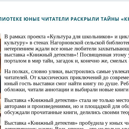
ЛИОТЕКЕ ЮНЫЕ ЧИТАТЕЛИ РАСКРЫЛИ ТАЙНЫ «К
В рамках проекта «Культура для школьников» и ци
культуру» в стенах Нагорновской сельской библиоте
нетерпением ждали все юные любители захватывающ
выставка «Книжный детектив»! Посвященная этому у
порталом в мир тайн, загадок и, конечно же, смелых
На полках, словно улики, выстроились самые увлек
читателей. От классических приключений до соврем
юный гость выставки смог найти книгу по душе. Реб
обложки, читали аннотации и выбирали новые книги 
Выставка «Книжный детектив» стала не только мест
авторами и произведениями, но и площадкой для об
обсуждали прочитанные книги, делились своими тео
Выставка «Книжный детектив» пробудила у юных чит
детективному жанру. Ведь чтение – это не только у