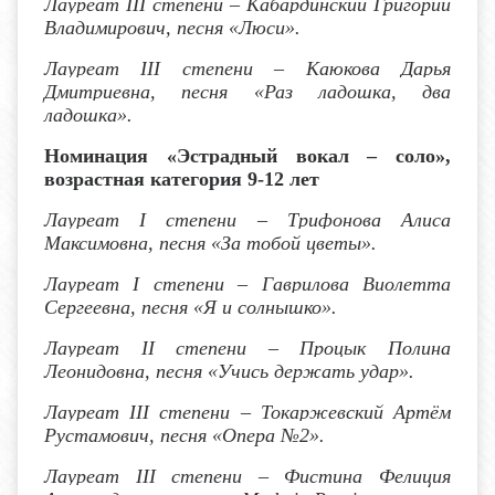
Лауреат I
II
степени – Кабардинский Григорий
Владимирович, песня «Люси».
Лауреат I
II
степени – Каюкова Дарья
Дмитриевна, песня «Раз ладошка, два
ладошка».
Номинация «Эстрадный вокал – соло»,
возрастная категория 9-12 лет
Лауреат I степени
– Трифонова Алиса
Максимовна, песня «За тобой цветы».
Лауреат I степени
– Гаврилова Виолетта
Сергеевна, песня «Я и солнышко».
Лауреат I
I
степени – Процык Полина
Леонидовна, песня «Учись держать удар».
Лауреат I
II
степени – Токаржевский Артём
Рустамович, песня «Опера №2».
Лауреат I
II
степени – Фистина Фелиция