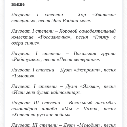
выше
Лауреат I степени
– Хор «Уватские
ветераны», песня Это Родина моя».
Лауреат I степени
– Хоровой самодеятельный
коллектив «Россияночка», песня «Гляжу в
озёра синие».
Лауреат I степени
– Вокальная группа
«Рябинушка», песня «Песня ветеранов».
Лауреат I степени
– Дуэт «Экспромт», песня
«Тыловая».
Лауреат I степени
– Дуэт «Ялкын», песня
«Исэн генэ булып кайтсыннар».
Лауреат I
II
степени – Вокальный ансамбль
волонтёров штаба «Мы с
V
ами», песня
«Хотят ли русские войны».
Лауреат I
II
степени – Дуэт «Мелодия», песня