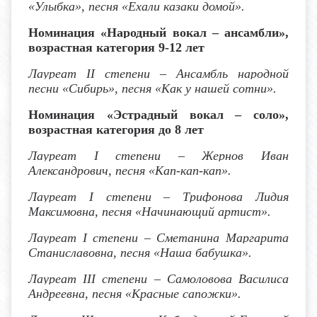
«Улыбка», песня «Ехали казаки домой».
Номинация «Народный вокал – ансамбли»,
возрастная категория 9-12 лет
Лауреат I
I
степени – Ансамбль народной
песни «Сибирь», песня «Как у нашей сотни».
Номинация «Эстрадный вокал – соло»,
возрастная категория до 8 лет
Лауреат I степени
– Жернов Иван
Александрович, песня «Кап-кап-кап».
Лауреат I степени
– Трифонова Лидия
Максимовна, песня «Начинающий артист».
Лауреат I степени
– Сметанина Маргарита
Станиславовна, песня «Наша бабушка».
Лауреат I
II
степени – Самоловова Василиса
Андреевна, песня «Красные сапожки».