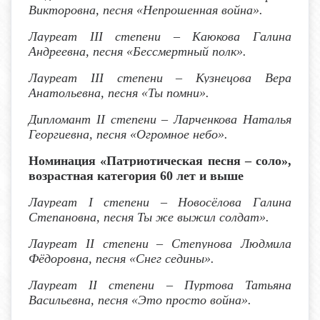
Викторовна, песня «Непрошенная война».
Лауреат I
II
степени
– Каюкова Галина
Андреевна, песня «Бессмертный полк».
Лауреат I
II
степени
– Кузнецова Вера
Анатольевна, песня «Ты помни».
Дипломант I
I
степени – Ларченкова Наталья
Георгиевна, песня «Огромное небо».
Номинация «Патриотическая песня – соло»,
возрастная категория 60 лет
и выше
Лауреат I степени
– Новосёлова Галина
Степановна, песня Ты же выжил солдат».
Лауреат I
I
степени
– Степунова Людмила
Фёдоровна, песня «Снег седины».
Лауреат I
I
степени
– Пуртова Татьяна
Васильевна, песня «Это просто война».