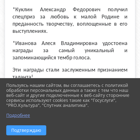
*Куклин Александр Федорович получил
спецприз за любовь к малой Родине и
преданность творчеству, воплощенные в его
выступлениях.
*Иванова Алеся Владимировна удостоена
награды за самый уникальный и
запоминающийся тембр голоса.
Эти награды стали заслуженным признанием
таланта!
Пользуясь нашим сайтом, вы соглашаетесь с политикой
обработки персональных данных а также с тем что наш
веб-сайт и другие подключенные к веб-сайту сторонние
сервисы используют cookies такие как "Госуслуги",
"PRO.Культура", "Спутник аналитика".
^
Подробнее
Подтверждаю