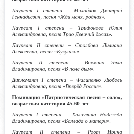
Лауреат I степени
– Михайлов Дмитрий
Геннадьевич, песня «Жди меня, родная».
Лауреат I степени
– Трифонова Юлия
Александровна, песня Трио Девичий джаз».
Лауреат I
I
степени
– Столбова Лилиана
Алексеевна, песня «Кукушка».
Лауреат I
I
степени
– Вохмина Элла
Владимировна, песня «В поле дым».
Дипломант
I
степени – Филипенко Любовь
Александровна, песня «Вперёд Россия».
Номинация «Патриотическая песня – соло»,
возрастная категория 45-60 лет
Лауреат I степени
– Халиулина Надежда
Владимировна, песня «Баллада о матери».
Лауреат I
I
степени
– Роот Ирина