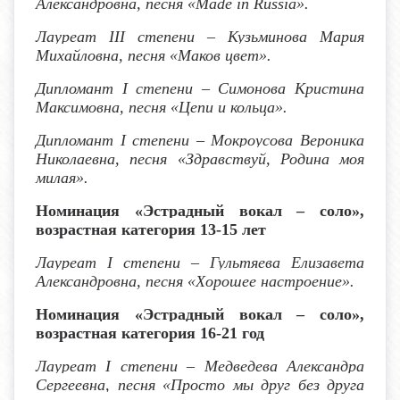
Александровна, песня «
Made
in
Russia
».
Лауреат I
II
степени – Кузьминова Мария
Михайловна, песня «Маков цвет».
Дипломант
I
степени – Симонова Кристина
Максимовна, песня «Цепи и кольца».
Дипломант
I
степени – Мокроусова Вероника
Николаевна, песня «Здравствуй, Родина моя
милая».
Номинация «Эстрадный вокал – соло»,
возрастная категория 13-15 лет
Лауреат I степени
– Гультяева Елизавета
Александровна, песня «Хорошее настроение».
Номинация «Эстрадный вокал – соло»,
возрастная категория 16-21 год
Лауреат I степени
– Медведева Александра
Сергеевна, песня «Просто мы друг без друга