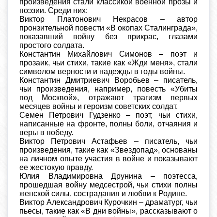
произведения стали классикой военной прозы и
поэзии. Среди них:
Виктор Платонович Некрасов – автор
пронзительной повести «В окопах Сталинграда»,
показавший войну без прикрас, глазами
простого солдата.
Константин Михайлович Симонов – поэт и
прозаик, чьи стихи, такие как «Жди меня», стали
символом верности и надежды в годы войны.
Константин Дмитриевич Воробьев – писатель,
чьи произведения, например, повесть «Убиты
под Москвой», отражают трагизм первых
месяцев войны и героизм советских солдат.
Семен Петрович Гудзенко – поэт, чьи стихи,
написанные на фронте, полны боли, отчаяния и
веры в победу.
Виктор Петрович Астафьев – писатель, чьи
произведения, такие как «Звездопад», основаны
на личном опыте участия в войне и показывают
ее жестокую правду.
Юлия Владимировна Друнина – поэтесса,
прошедшая войну медсестрой, чьи стихи полны
женской силы, сострадания и любви к Родине.
Виктор Александрович Курочкин – драматург, чьи
пьесы, такие как «В дни войны», рассказывают о