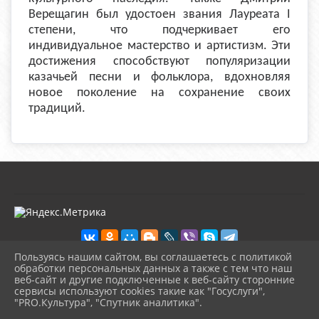
Верещагин был удостоен звания Лауреата I
степени, что подчеркивает его
индивидуальное мастерство и артистизм. Эти
достижения способствуют популяризации
казачьей песни и фольклора, вдохновляя
новое поколение на сохранение своих
традиций.
Пользуясь нашим сайтом, вы соглашаетесь с политикой
обработки персональных данных а также с тем что наш
веб-сайт и другие подключенные к веб-сайту сторонние
2026 г. kultura-uvat.ru
сервисы используют cookies такие как "Госуслуги",
Вход
"PRO.Культура", "Спутник аналитика".
Карта сайта
^
Политика обработки персональных данных