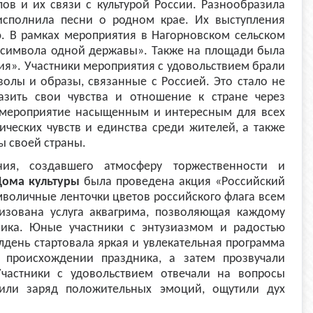
ов и их связи с культурой России. Разнообразила
 исполнила песни о родном крае. Их выступления
. В рамках мероприятия в Нагорновском сельском
и символа одной державы». Также на площади была
ия». Участники мероприятия с удовольствием брали
волы и образы, связанные с Россией. Это стало не
азить свои чувства и отношение к стране через
о мероприятие насыщенным и интересным для всех
ических чувств и единства среди жителей, а также
ы своей страны.
ия, создавшего атмосферу торжественности и
Дома культуры
была проведена акция «Российский
мволичные ленточки цветов российского флага всем
изована услуга аквагрима, позволяющая каждому
ника. Юные участники с энтузиазмом и радостью
лдень стартовала яркая и увлекательная программа
 происхождении праздника, а затем прозвучали
Участники с удовольствием отвечали на вопросы
или заряд положительных эмоций, ощутили дух