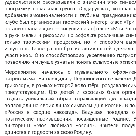
удовольствием рассказывали о значении этих символ
программу вокальная группа «Сударушка», которая
добавили эмоциональности и глубины празднованию
клубе был организован творческий мастер-класс «Тр
организована акция — рисунки на асфальте «Моя Росс
в руки мелки и рисовали на асфальте различные сим
только творческим процессом, но и способом выр
искусство. Такое разнообразие активностей сделал
участников. Оно способствовало укреплению патриот
позволило им лучше узнать и понять культурные аспект
Мероприятие началось с музыкального оформлен
патриотизма. На площади у
Першинского сельского 
триколор», в рамках которой волонтёры раздавали си
присутствующим. Для детей и взрослых была орган
создать уникальный образ, отражающий дух празд
воплощали на своих лицах символы Дня России. В по
«Россия в сердце навсегда». Ведущая поведала о
поэтические произведения, посвящённые Родине. 
викторины «Моя любимая Россия». Зрители получ
единства и гордости за свою Родину.