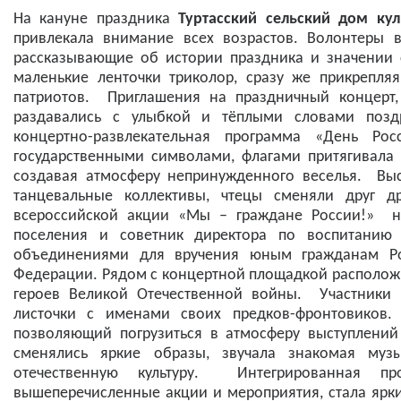
На кануне праздника
Туртасский сельский дом кул
привлекала внимание всех возрастов. Волонтеры в
рассказывающие об истории праздника и значении
маленькие ленточки триколор, сразу же прикрепля
патриотов. Приглашения на праздничный концерт,
раздавались с улыбкой и тёплыми словами поздр
концертно-развлекательная программа «День Р
государственными символами, флагами притягивала
создавая атмосферу непринужденного веселья. Выс
танцевальные коллективы, чтецы сменяли друг 
всероссийской акции «Мы – граждане России!» на
поселения и советник директора по воспитанию
объединениями для вручения юным гражданам Ро
Федерации. Рядом с концертной площадкой располож
героев Великой Отечественной войны. Участники 
листочки с именами своих предков-фронтовиков.
позволяющий погрузиться в атмосферу выступлений
сменялись яркие образы, звучала знакомая муз
отечественную культуру. Интегрированная п
вышеперечисленные акции и мероприятия, стала ярк