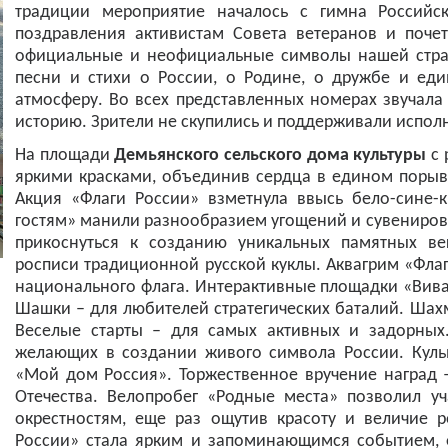
традиции мероприятие началось с гимна Российс
поздравления активистам Совета ветеранов и поче
официальные и неофициальные символы нашей стра
песни и стихи о России, о Родине, о дружбе и еди
атмосферу. Во всех представленных номерах звучала
историю. Зрители не скупились и поддерживали испо
На площади
Демьянского сельского дома культуры
с 
яркими красками, объединив сердца в едином порыв
Акция «Флаги России» взметнула ввысь бело-сине-
гостям» манили разнообразием угощений и сувениров
прикоснуться к созданию уникальных памятных ве
росписи традиционной русской куклы. Аквагрим «Фла
национального флага. Интерактивные площадки «Вива
Шашки – для любителей стратегических баталий. Шах
Веселые старты – для самых активных и задорных
желающих в создании живого символа России. Куль
«Мой дом Россия». Торжественное вручение наград – 
Отечества. Велопробег «Родные места» позволил у
окрестностям, еще раз ощутив красоту и величие 
России» стала ярким и запоминающимся событием, о