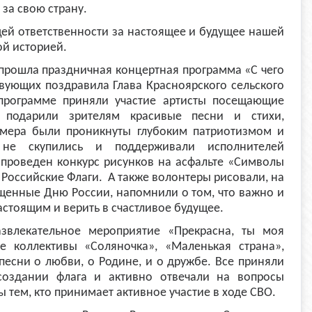
 за свою страну.
ей ответственности за настоящее и будущее нашей
ой историей.
прошла праздничная концертная программа «С чего
твующих поздравила Глава Красноярского сельского
 программе приняли участие артисты посещающие
 подарили зрителям красивые песни и стихи,
омера были проникнуты глубоким патриотизмом и
не скупились и поддерживали исполнителей
проведен конкурс рисунков на асфальте «Символы
 Российские Флаги. А также волонтеры рисовали, на
ященные Дню России, напомнили о том, что важно и
стоящим и верить в счастливое будущее.
влекательное мероприятие «Прекрасна, ты моя
е коллективы «Соляночка», «Маленькая страна»,
 песни о любви, о Родине, и о дружбе. Все приняли
 создании флага и активно отвечали на вопросы
 тем, кто принимает активное участие в ходе СВО.