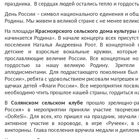
праздника. В сердцах людей остались тепло и гордость
День России – символ национального единения и общ
Родины. Мы живем в великой стране с не менее велик
На площади
Красноярского сельского дома культуры
начинается Родина». В начале концерта всех присутс
поселения Наталья Андреевна Роот. В концертной
детские и взрослые вокальные кружки, которые
прославляющие величие России. Все концертные н
гордостью за нашу великую Родину. Зрители 
аплодисментами. Для подрастающего поколения был 
России», ребята с удовольствием рисовали матрешек и
щечках детей «Флаги России». Все мероприятия посв
необходимо чтить прошлое нашей страны, гордиться на
В
Солянском сельском клубе
прошло зрелищно-раз
Россия» в мероприятии приняли участие творчески
«DoReSi». Для всех, кто пришел на праздник, звучали
активное участие в хороводе, в игре «Ручеек», в
викторины. Глава поселения вручила медали и дипломы