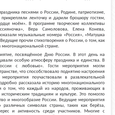
праздника песнями о России, Родине, патриотизме,
ы прикрепляли ленточку и дарили брошюру гостям,
ердце моём». В программе творческие коллективы
ссияночка», Вера Самоловова, Елена Конева,
показали музыкальные номера «Россия», «Матушка
 Ведущие прочли стихотворения о России, о том, как
в многонациональной стране.
иятие, посвящённое Дню России. В этот день на
давали особую атмосферу праздника и единства. В
оссии с любовью». Гости мероприятия могли
транстве, что способствовало поднятию настроения
 мероприятия поучаствовали в развлекательной
одробно рассказала историю многонационального
ли о том, что каждый из народов, проживающих в
, историческим традициям и культуре. Это помогло
ство и многообразие России. Ведущие мероприятия
 различных символах страны, таких как берёза,
ерес и активность среди участников. Многие с