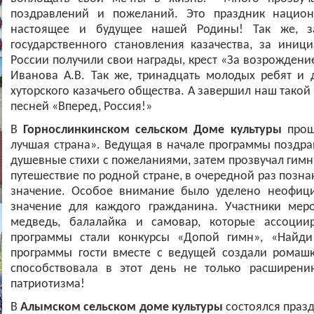
поздравлений и пожеланий. Это праздник национ
настоящее и будущее нашей Родины! Так же, з
государственного становления казачества, за ини
России получили свои награды, крест «За возрождение 
Иванова А.В. Так же, тринадцать молодых ребят и 
хуторского казачьего общества. А завершил наш тако
песней «Вперед, Россия!»
В
Горнослинкинском сельском Доме культуры
прошл
лучшая страна». Ведущая в начале программы поздра
душевные стихи с пожеланиями, затем прозвучал гимн
путешествие по родной стране, в очередной раз позн
значение. Особое внимание было уделено неофиц
значение для каждого гражданина. Участники мер
медведь, балалайка и самовар, которые ассоциир
программы стали конкурсы «Допой гимн», «Найди
программы гости вместе с ведущей создали ромашк
способствовала в этот день не только расширени
патриотизма!
В
Алымском сельском доме культуры
состоялся праз