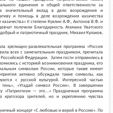
ального единения и общей ответственности за
а значительный вклад в дело возрождения и
циативу и помощь в деле возрождения казачества
казачества» II степени Куклин А.Ф., Антонов В.Ф. и
девчат получили Благодарность Атамана Уватского
й добрый и патриотичный праздник, Михаил Кулаков,
а зрелищно-развлекательная программа «Россия
вила всех с замечательным праздником, прочитала
 Российской Федерации. Затем гости отправились в
акомились с историей возникновения праздника, его
иальным символам России, которые также имеют
оприятия активно обсуждали такие символы, как
уются с русской культурой. Интересной частью
 тень», «Угадай символ России». В завершении
у «Патриотизм — это...» Праздничная программа
ю кругозора зрителей, но и укреплению чувства
дничный концерт «С любовью и верой в Россию». По