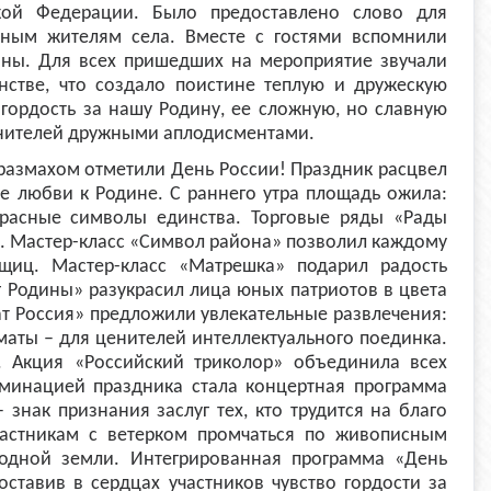
кой Федерации. Было предоставлено слово для
тным жителям села. Вместе с гостями вспомнили
ны. Для всех пришедших на мероприятие звучали
нстве, что создало поистине теплую и дружескую
 гордость за нашу Родину, ее сложную, но славную
лнителей дружными аплодисментами.
размахом отметили День России! Праздник расцвел
е любви к Родине. С раннего утра площадь ожила:
красные символы единства. Торговые ряды «Рады
. Мастер-класс «Символ района» позволил каждому
щиц. Мастер-класс «Матрешка» подарил радость
г Родины» разукрасил лица юных патриотов в цвета
т Россия» предложили увлекательные развлечения:
маты – для ценителей интеллектуального поединка.
. Акция «Российский триколор» объединила всех
минацией праздника стала концертная программа
знак признания заслуг тех, кто трудится на благо
частникам с ветерком промчаться по живописным
родной земли. Интегрированная программа «День
ставив в сердцах участников чувство гордости за