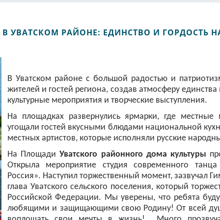
 В УВАТСКОМ РАЙОНЕ: ЕДИНСТВО И ГОРДОСТЬ 
В Уватском районе с большой радостью и патриотиз
жителей и гостей региона, создав атмосферу единства 
культурные мероприятия и творческие выступления.
На площадках развернулись ярмарки, где местные 
угощали гостей вкусными блюдами национальной кухн
местных артистов, которые исполняли русские народн
На Площади
Уватского районного дома культуры
про
Открыла мероприятие студия современного танца
Россия». Наступил торжественный момент, зазвучал Г
глава Уватского сельского поселения, который торже
Российской Федерации. Мы уверены, что ребята буд
любящими и защищающими свою Родину! От всей душ
воплощать свои мечты в жизнь! Много прозвуча