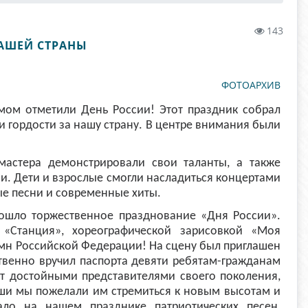
143
НАШЕЙ СТРАНЫ
ФОТОАРХИВ
мом отметили День России! Этот праздник собрал
и гордости за нашу страну. В центре внимания были
мастера демонстрировали свои таланты, а также
и. Дети и взрослые смогли насладиться концертами
ые песни и современные хиты.
шло торжественное празднование «Дня России».
 «Станция», хореографической зарисовкой «Моя
имн Российской Федерации! На сцену был приглашен
ственно вручил паспорта девяти ребятам-гражданам
ут достойными представителями своего поколения,
и мы пожелали им стремиться к новым высотам и
ло на нашем празднике патриотических песен,