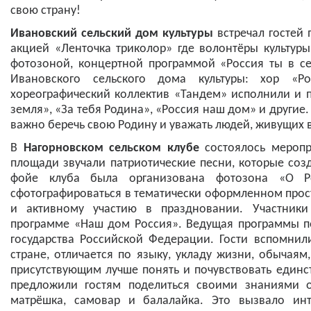
свою страну!
Ивановский сельский дом культуры
встречал гостей 
акцией «Ленточка триколор» где волонтёры культур
фотозоной, концертной программой «Россия ты в с
Ивановского сельского дома культуры: хор «Ро
хореографический коллектив «Тандем» исполнили и 
земля», «За тебя Родина», «Россия наш дом» и другие.
важно беречь свою Родину и уважать людей, живущих 
В
Нагорновском сельском клубе
состоялось меропр
площади звучали патриотические песни, которые соз
фойе клуба была организована фотозона «О Р
сфотографироваться в тематически оформленном прос
и активному участию в праздновании. Участники
программе «Наш дом Россия». Ведущая программы п
государства Российской Федерации. Гости вспомни
стране, отличается по языку, укладу жизни, обычаям
присутствующим лучше понять и почувствовать един
предложили гостям поделиться своими знаниями о
матрёшка, самовар и балалайка. Это вызвало инт