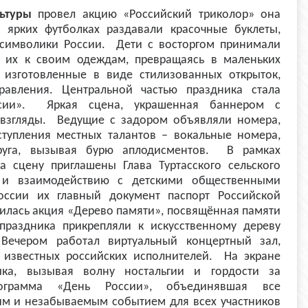
ьтуры
провел акцию «Российский триколор» она
 ярких футболках раздавали красочные буклеты,
 символики России. Дети с восторгом принимали
я их к своим одеждам, превращаясь в маленьких
 изготовленные в виде стилизованных открыток,
авления. Центральной частью праздника стала
оссии». Яркая сцена, украшенная баннером с
 взгляды. Ведущие с задором объявляли номера,
тупления местных талантов – вокальные номера,
друга, вызывая бурю аплодисментов. В рамках
 сцену приглашены Глава Туртасского сельского
 и взаимодействию с детскими общественными
ссии их главный документ паспорт Российской
илась акция «Дерево памяти», посвящённая памяти
праздника прикрепляли к искусственному дереву
 Вечером работал виртуальный концертный зал,
 известных российских исполнителей. На экране
ыка, вызывая волну ностальгии и гордости за
рограмма «День России», объединявшая все
им и незабываемым событием для всех участников