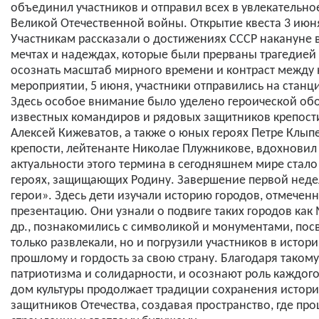
объединил участников и отправил всех в увлекательн
Великой Отечественной войны. Открытие квеста 3 июня
Участникам рассказали о достижениях СССР накануне в
мечтах и надеждах, которые были прерваны трагедией
осознать масштаб мирного времени и контраст между
мероприятии, 5 июня, участники отправились на стан
Здесь особое внимание было уделено героической обо
известных командиров и рядовых защитников крепости,
Алексей Кижеватов, а также о юных героях Петре Клып
крепости, лейтенанте Николае Плужникове, вдохновил 
актуальности этого термина в сегодняшнем мире стал
героях, защищающих Родину. Завершение первой недел
герои». Здесь дети изучали историю городов, отмечен
презентацию. Они узнали о подвиге таких городов как 
др., познакомились с символикой и монументами, по
только развлекали, но и погрузили участников в исто
прошлому и гордость за свою страну. Благодаря таком
патриотизма и солидарности, и осознают роль каждог
дом культуры продолжает традиции сохранения истор
защитников Отечества, создавая пространство, где п