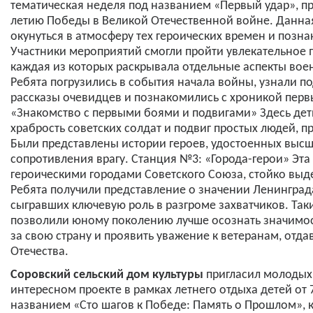
тематическая неделя под названием «Первый удар», п
летию Победы в Великой Отечественной войне. Данна
окунуться в атмосферу тех героических времен и позн
Участники мероприятий смогли пройти увлекательное 
каждая из которых раскрывала отдельные аспекты вое
Ребята погрузились в события начала войны, узнали п
рассказы очевидцев и познакомились с хроникой перв
«Знакомство с первыми боями и подвигами» Здесь дет
храбрость советских солдат и подвиг простых людей, п
Были представлены истории героев, удостоенных высш
сопротивления врагу. Станция №3: «Города-герои» Эт
героическими городами Советского Союза, стойко вы
Ребята получили представление о значении Ленинграда
сыгравших ключевую роль в разгроме захватчиков. Та
позволили юному поколению лучше осознать значимост
за свою страну и проявить уважение к ветеранам, от
Отечества.
Соровский сельский дом культуры
пригласил молодых 
интересном проекте в рамках летнего отдыха детей от 
названием «Сто шагов к Победе: Память о Прошлом», к