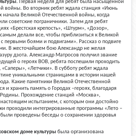
льтуры
. Первая неделя для ребят была насыщенной
й войны. Во вторник ребят ждала станция «Июнь
ах начала Великой Отечественной войны, когда
или советские пограничники. Затем для ребят
циях «Брестская крепость», «Штурм», «Дозор»,
 самым делали все, чтобы приблизиться к Великой
 с первыми боями и подвигами». Рассказ о подвиге
ми. В жесточайшем бою Александр не желая
азуру дзота. Александр Матросов получил звание
едущей о героях ВОВ, ребята поспешили проходить
«Саперы», «Летчики». В субботу ребят ждала
оистине уникальными страницами в истории нашей
рода. Какие памятники Великой Отечественной
я и хранить память о Городах –героях, благодаря
 Родины. Прохождение станций «Москва»,
т настоящим испытанием, с которым они достойно
дки проходили интегрированные программы «Лето –
ам были проведены беседы о сохранении здоровья
овском доме культуры
была организована