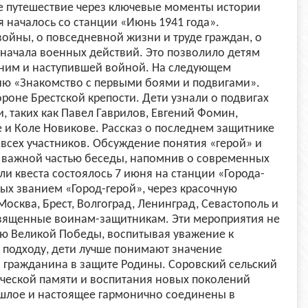
ое путешествие через ключевые моменты истории
 началось со станции «Июнь 1941 года».
ойны, о повседневной жизни и труде граждан, о
 начала военных действий. Это позволило детям
 ним и наступившей войной. На следующем
цию «Знакомство с первыми боями и подвигами».
роне Брестской крепости. Дети узнали о подвигах
 таких как Павел Гаврилов, Евгений Фомин,
е и Коле Новикове. Рассказ о последнем защитнике
всех участников. Обсуждение понятия «герой» и
о важной частью беседы, напомнив о современных
и квеста состоялось 7 июня на станции «Города-
ных званием «Город-герой», через красочную
Москва, Брест, Волгоград, Ленинград, Севастополь и
священные воинам-защитникам. Эти мероприятия не
рию Великой Победы, воспитывая уважение к
у подходу, дети лучше понимают значение
о гражданина в защите Родины. Соровский сельский
ической памяти и воспитания новых поколений
рошлое и настоящее гармонично соединены в