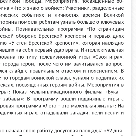
 Великой Победы. Мероприятия, посвященные 80-
ина «Что я знаю о войне»: Участники, разделенные
ических событиях и личностях времен Великой
кторина помогла ребятам узнать больше о ключевых
войны. Познавательная программа «По страницам
ческой обороне Брестской крепости и первых днях
ию «У стен Брестской крепости», которая наглядно
явших на себя первый удар врага. Интеллектуальная
изована по типу телевизионной игры «Своя игра».
города-герои, после чего им зачитывался вопрос.
лся слайд с правильным ответом и пояснением. В
 по городам воинской славы, узнали о подвигах их
ексах, посвященных героям войны. Мероприятия в
ерь»: Показ мультипликационного фильма «Бука –
е забавы»: В программу вошли подвижные игры с
гровая программа «Лето – это маленькая жизнь»: На
движных играх, отгадывали загадки, пели песни и
но начала свою работу досуговая площадка «92 дня