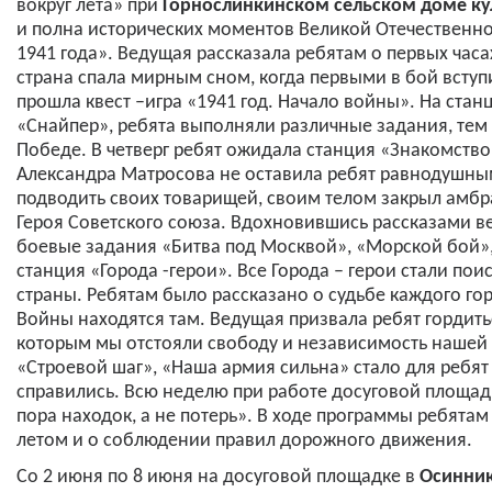
вокруг лета» при
Горнослинкинском сельском доме ку
и полна исторических моментов Великой Отечественно
1941 года». Ведущая рассказала ребятам о первых час
страна спала мирным сном, когда первыми в бой вступ
прошла квест –игра «1941 год. Начало войны». На стан
«Снайпер», ребята выполняли различные задания, тем
Победе. В четверг ребят ожидала станция «Знакомство
Александра Матросова не оставила ребят равнодушны
подводить своих товарищей, своим телом закрыл амбр
Героя Советского союза. Вдохновившись рассказами в
боевые задания «Битва под Москвой», «Морской бой», 
станция «Города -герои». Все Города – герои стали п
страны. Ребятам было рассказано о судьбе каждого го
Войны находятся там. Ведущая призвала ребят гордитьс
которым мы отстояли свободу и независимость нашей
«Строевой шаг», «Наша армия сильна» стало для ребя
справились. Всю неделю при работе досуговой площа
пора находок, а не потерь». В ходе программы ребят
летом и о соблюдении правил дорожного движения.
Со 2 июня по 8 июня на досуговой площадке в
Осинник