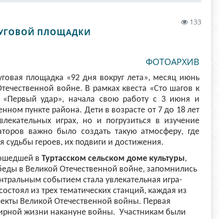
133
ОСУГОВОЙ ПЛОЩАДКИ
ФОТОАРХИВ
уговая площадка «92 дня вокруг лета», месяц июнь
течественной войне. В рамках квеста «Сто шагов к
 «Первый удар», начала свою работу с 3 июня и
ном пункте района. Дети в возрасте от 7 до 18 лет
влекательных играх, но и погрузиться в изучение
аторов важно было создать такую атмосферу, где
я судьбы героев, их подвиги и достижения.
прошедшей в
Туртасском сельском доме культуры
,
беды в Великой Отечественной войне, запомнились
тральным событием стала увлекательная игра-
состоял из трех тематических станций, каждая из
пекты Великой Отечественной войны. Первая
мирной жизни накануне войны. Участникам были