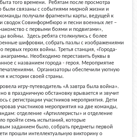
 быта того времени. Ребятам после просмотра
го были связаны с событиями мирной жизни и
оманды получали фрагменты карты, ведущей к
и сводок Совинформбюро и песни военных лет –
Знакомство с первыми боями и подвигами»,
цы войны. Здесь ребята столкнулись с более
оенные шифровки, собрать пазлы с изображениями
 первых героях войны. Третья станция, «Города-
 анаграммы. Необходимо переставить буквы в
занное с названием города - героя. Мероприятие
 впечатлениями. Организаторы обеспечили уютную
я к истории своей страны.
ровела игру-путеводитель «А завтра была война».
но в праздничную обстановку врывается и звучит
ось с регистрации участников мероприятия. Дети
пировав участников мероприятия на две команды,
ндам: отделение «Артиллеристы» и отделение
ояло пройти семь испытаний, которые
вым заданием было, собрать предметы первой
ети прошли интеллектуальную викторину о