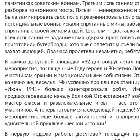
памятниках советским воинам. Третьим испытанием ст
разборка понтонного моста. Пятым — минирование и
была заминировать свое поле и разминировать поле св
потенциальные воины, искали спрятанные мины, забыва
спрятанные своей же командой. Шестым — доставка и
всех испытаний — задание командирам: приготовить 
приготовили бутерброды, которые с аппетитом съели вс
захватывающей. Два часа пролетели незаметно, ребят
В рамках досуговой площадки «92 дня вокруг лета»,
мероприятия, посвященные Году героев и 80-летию П
участникам яркими и эмоциональными событиями.
Эт
конечно же, веселья! Мы успешно прошли все станции
«Июнь 1941» больше заинтересовала ребят. Им
предшествовавшие началу Великой Отечественной во
мастер-классы и развлекательные игры — все это
участников.
А теперь готовимся к следующей неделе! 
мероприятия, еще больше активностей и сюрпризо
удивительной приключенческой истории!
В первую неделю работы досуговой площадки п