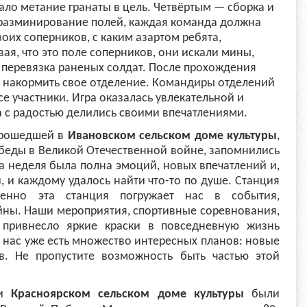
ало метание гранаты в цель. Четвёртым — сборка и
 разминирование полей, каждая команда должна
оих соперников, с каким азартом ребята,
я, что это поле соперников, они искали мины,
 перевязка раненых солдат. После прохождения
и накормить свое отделение. Командиры отделений
е участники. Игра оказалась увлекательной и
а с радостью делились своими впечатлениями.
 прошедшей в
Ивановском сельском доме культуры
,
обеды в Великой Отечественной войне, запомнились
а неделя была полна эмоций, новых впечатлений и,
, и каждому удалось найти что-то по душе.
Станция
енно эта станция погружает нас в события,
йны. Наши мероприятия, спортивные соревнования,
 привнесло яркие краски в повседневную жизнь
У нас уже есть множество интересных планов: новые
в. Не пропустите возможность быть частью этой
ри
Красноярском сельском доме культуры
были