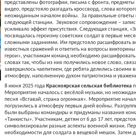
представлены фотографии, письма с фронта, предметы
видео, предстояло разгадать кроссворд, слова которо
неожиданным началом войны. За правильные ответы к
следующей станции. Звуковое сопровождение – запис
усиливало эффект присутствия. Следующая станция, «
посвящалась героизму советских солдат в первые меся
сложными заданиями. Им предстояло расшифровать в
известных сражений и ответить на вопросы викторины о
герои», участникам команд необходимо расшифровать
словах так, чтобы из них получились новое слово, свя
завершилось чаепитием, где ребята делились своими
атмосферу, наполненную духом патриотизма и уважени
8 июня 2025 года
Красноярская сельская библиотека
п
Мероприятие началось с весёлой музыки, но неожидан
песня «Вставай, страна огромная». Мероприятие начал
погрузились в атмосферу первых дней войны. Разгруп
были выбраны командиры и придуманы названия кома
«Танкисты». Участникам, детям от 6 до 17 лет, предст
символизировали разные аспекты военной жизни. Пер
необходимости для солдата в вещевой мешок. Затем д