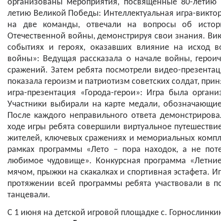
организованы мероприятия, посвященные 80-летию
летию Великой Победы: Интеллектуальная игра-виктор
на две команды, отвечали на вопросы об истор
Отечественной войны, демонстрируя свои знания. Ви
событиях и героях, оказавших влияние на исход 
войны»: Ведущая рассказала о начале войны, герои
сражений. Затем ребята посмотрели видео-презентац
показала героизм и патриотизм советских солдат, прин
игра-презентация «Города-герои»: Игра была орган
Участники выбирали на карте медали, обозначающие 
После каждого неправильного ответа демонстрирова
ходе игры ребята совершили виртуальное путешествие
жителей, ключевых сражениях и мемориальных компл
рамках программы «Лето – пора находок, а не пот
любимое чудовище». Конкурсная программа «Летни
мячом, прыжки на скакалках и спортивная эстафета. И
протяжении всей программы ребята участвовали в по
танцевали.
С 1 июня на детской игровой площадке с. Горнослинки