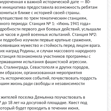
риуроченная к важной исторической дате — 80-
я инициатива предоставила возможность ребятам
акомиться ближе с историей своей страны.
путешествие по трем тематическим станциям,
нного периода: Станция № 1: «Июнь 1941 года»
одробности первого дня боевых действий, услышали
ых часов и дней военных испытаний. Станция №2:
и подробно изучили первые крупные сражения,
роявивших мужество и стойкость перед лицом врага.
их наград Родины, и случаи массового народного
а станция познакомила участников программы с
державшими испытания фашистской агрессии.
, Сталинграда, Севастополя и других городов,
ким образом, организованная мероприятия
ь исторических событий, почувствовать гордость
давшим жизнь ради свободы и независимости
жителей поселка Демьянка поучаствовать в
7 до 18 лет на досуговой площадке. Квест под
оторый будет проходить в течении июня,