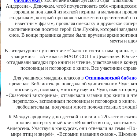
библиотеки
с воспитанниками детского сада "Малышок"
Андерсена». Девочкам, чтоб почувствовать себя «принцессам
горошина под какой из мягкой перины, а мальчики прошли
солдатиком, который преодолел множество препятствий на с
известным фразам, проявляя смекалку и дружеское сопер
воспитанников посетил герой Оле-Лукойе, который загадыва
снов. В конце праздника детям были вручены яркие зонтик
мечты и вдо
В литературное путешествие «Сказка в гости к нам пришла»,
учащимися 1 «А» класса МАОУ СОШ п.Демьянка». Юные чи
отгадывали загадки про книги и чтение, участвовали в конк
пословицы и поговорки о книге. Все участники справ
Для учащихся младших классов в
Осинниковской библио
времена». Библиотекарь поведала об удивительном Чуде, кото
посоветует, поможет, многому научит. Чудо, имя которо
«Сказочной викторины», отгадывали загадки про книги и чте
переполох», вспоминали пословицы и поговорки о книге. 
любознательны, получили много положительных эмоций и
К Международному дню детской книги и к 220-летию сказо
прошел литературный квиз «Волшебство под зонтиком». 
Андерсена. Участвуя в конкурсах, они отвечали на темы «По
мире птиц и зверей», «Вспомни названия сказок». Школьн