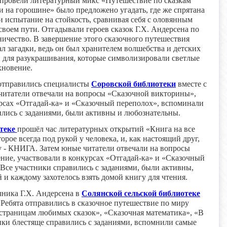
 провели литературный микс «Путешествие по сказкам
и на горошине» было предложено угадать, где же спрятана
 испытание на стойкость, сравнивая себя с оловянным
воем пути. Отгадывали героев сказок Г.Х. Андерсена по
ничество. В завершение этого сказочного путешествия
л загадки, ведь он был хранителем волшебства и детских
и для разукрашивания, которые символизировали светлые
хновение.
 отправились специалисты
Соровской библиотеки
вместе с
татели отвечали на вопросы «Сказочной викторины»,
урсах «Отгадай-ка» и «Сказочный переполох», вспоминали
ились с заданиями, были активны и любознательны.
теке
прошёл час литературных открытий «Книга на все
рое всегда под рукой у человека, и, как настоящий друг,
му - КНИГА. Затем юные читатели отвечали на вопросы
ние, участвовали в конкурсах «Отгадай-ка» и «Сказочный
Все участники справились с заданиями, были активны,
 каждому захотелось взять домой книгу для чтения.
чника Г.Х. Андерсена в
Солянской сельской библиотеке
Ребята отправились в сказочное путешествие по миру
 страницам любимых сказок», «Сказочная математика», «В
ики блестяще справились с заданиями, вспомнили самые