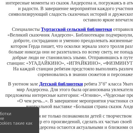
интересные моменты из сказок Андерсена и, погружаясь в ат
и радости. В завершение мероприятия каждого участни
символизирующий сладость сказочных историй и дружеских
оставило яркие впечатле
Специалисты
Туртасской сельской библиотеки
отправили
«Великий сказочник Андерсен». Библиотекари подчеркнули, 
доброте, состраданию и умению преодолевать жизненные 
котором Герда пишет, что осколки зеркала злого тролля раз
больше никогда они не разлетались по всему свету, не попад
добрые люди не становились злыми. Отправившись в путе
станции: «УГАДАЙКИНО», «ИГРАЙКИНО», «ФИЗМИН
На каждой станции ребятам предстояло выполнять различн
соревновались в знании сюжетов и персонаж
В уютном зале
Детской библиотеки
ребята 3"б" класса Ува
мир Андерсена. Для этого была организована увлекател
предложены интересные категории: «Огниво», «Чудесные пре
«О чем речь...». В завершение мероприятия участники 
виртуальной выставке «Большая страна сказок Анде
ботки
Мероприятия не только познакомили детей с творчеством 
ие
волшебный мир его произведений, сделать их частью своей 
okies такие как
сказки Г.Х. Андерсена остаются актуальными и близкими се