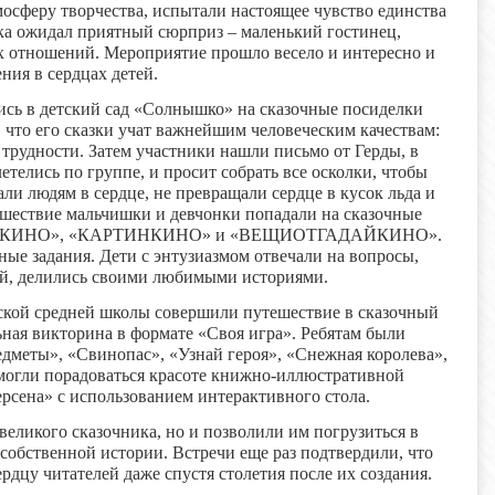
мосферу творчества, испытали настоящее чувство единства
ка ожидал приятный сюрприз – маленький гостинец,
 отношений. Мероприятие прошло весело и интересно и
ния в сердцах детей.
сь в детский сад «Солнышко» на сказочные посиделки
что его сказки учат важнейшим человеческим качествам:
трудности. Затем участники нашли письмо от Герды, в
летелись по группе, и просит собрать все осколки, чтобы
али людям в сердце, не превращали сердце в кусок льда и
шествие мальчишки и девчонки попадали на сказочные
УТКИНО», «КАРТИНКИНО» и «ВЕЩИОТГАДАЙКИНО».
ые задания. Дети с энтузиазмом отвечали на вопросы,
ей, делились своими любимыми историями.
тской средней школы совершили путешествие в сказочный
ьная викторина в формате «Своя игра». Ребятам были
дметы», «Свинопас», «Узнай героя», «Снежная королева»,
смогли порадоваться красоте книжно-иллюстративной
рсена» с использованием интерактивного стола.
великого сказочника, но и позволили им погрузиться в
собственной истории. Встречи еще раз подтвердили, что
рдцу читателей даже спустя столетия после их создания.