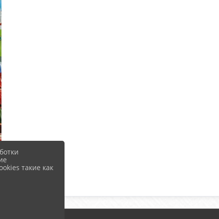
ботки
ие
okies такие как