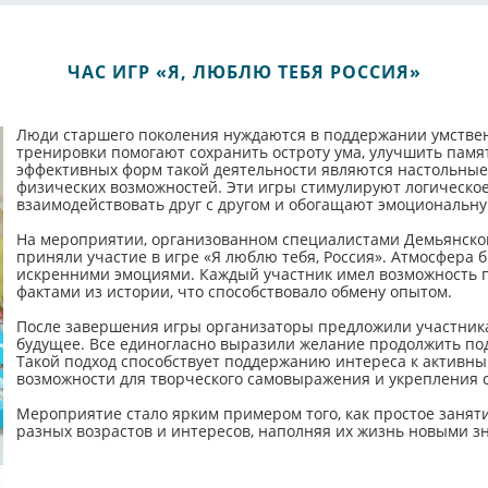
ЧАС ИГР «Я, ЛЮБЛЮ ТЕБЯ РОССИЯ»
Люди старшего поколения нуждаются в поддержании умствен
тренировки помогают сохранить остроту ума, улучшить памя
эффективных форм такой деятельности являются настольные 
физических возможностей. Эти игры стимулируют логическо
взаимодействовать друг с другом и обогащают эмоциональну
На мероприятии, организованном специалистами Демьянског
приняли участие в игре «Я люблю тебя, Россия». Атмосфер
искренними эмоциями. Каждый участник имел возможность 
фактами из истории, что способствовало обмену опытом.
После завершения игры организаторы предложили участника
будущее. Все единогласно выразили желание продолжить по
Такой подход способствует поддержанию интереса к активны
возможности для творческого самовыражения и укрепления 
Мероприятие стало ярким примером того, как простое заняти
разных возрастов и интересов, наполняя их жизнь новыми 