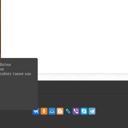
ботки
ие
okies такие как