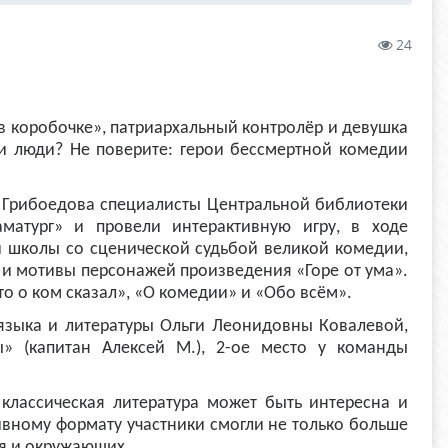
24
 в коробочке», патриархальный контролёр и девушка
и люди? Не поверите: герои бессмертной комедии
а Грибоедова специалисты Центральной библиотеки
аматург» и провели интерактивную игру, в ходе
й школы со сценической судьбой великой комедии,
 и мотивы персонажей произведения «Горе от ума».
то о ком сказал», «О комедии» и «Обо всём».
 языка и литературы Ольги Леонидовны Ковалевой,
» (капитан Алексей М.), 2-ое место у команды
 классическая литература может быть интересна и
ивному формату участники смогли не только больше
бя и окружающих.