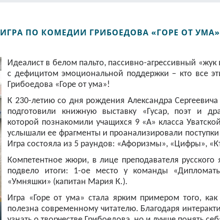
ИГРА ПО КОМЕДИИ ГРИБОЕДОВА «ГОРЕ ОТ УМА»
Идеалист в белом пальто, пассивно-агрессивный «жук
с дефицитом эмоциональной поддержки – кто все эт
Грибоедова «Горе от ума»!
К 230-летию со дня рождения Александра Сергеевич
подготовили книжную выставку «Гусар, поэт и др
которой познакомили учащихся 9 «А» класса Уватско
услышали ее фрагменты и проанализировали поступки
Игра состояла из 5 раундов: «Афоризмы», «Цифры», «К
Компетентное жюри, в лице преподавателя русского
подвело итоги: 1-ое место у команды «Дипломаты
«Умняшки» (капитан Мария К.).
Игра «Горе от ума» стала ярким примером того, как
полезна современному читателю. Благодаря интеракт
узнать о творчестве Грибоедова, но и лучше понять се