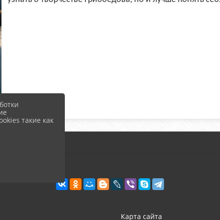
ботки
ие
okies такие как
Карта сайта