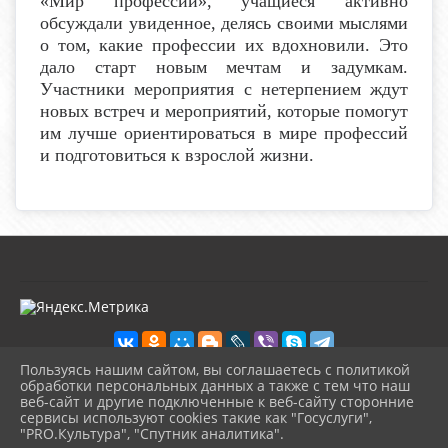
«Мир профессий», учащиеся активно
обсуждали увиденное, делясь своими мыслями
о том, какие профессии их вдохновили. Это
дало старт новым мечтам и задумкам.
Участники мероприятия с нетерпением ждут
новых встреч и мероприятий, которые помогут
им лучше ориентироваться в мире профессий
и подготовиться к взрослой жизни.
Пользуясь нашим сайтом, вы соглашаетесь с политикой
обработки персональных данных а также с тем что наш
веб-сайт и другие подключенные к веб-сайту сторонние
2026 г. kultura-uvat.ru
сервисы используют cookies такие как "Госуслуги",
Вход
"PRO.Культура", "Спутник аналитика".
Карта сайта
^