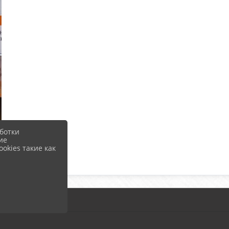
ботки
ие
okies такие как