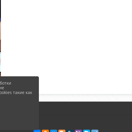
ботки
ие
okies такие как