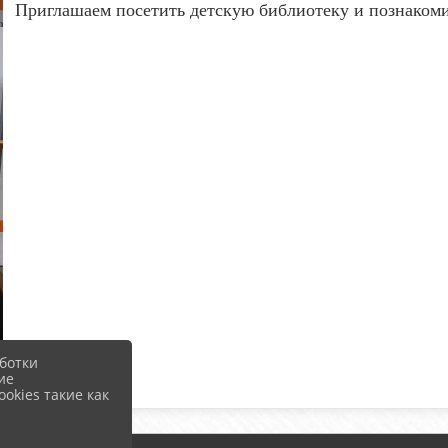
Приглашаем посетить детскую библиотеку и познакомит
ботки
ие
okies такие как