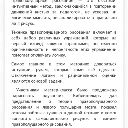
Правополушарное рисование — это быстрый,
интуитивный метод, заключающийся в повторении
движений кистью за педагогом, не успевая ни
логически мыслить, ни анализировать: а правильно
ли я рисую...
Техника правополушарного рисования включает в
себя набор различных упражнений, которые на
первый взгляд кажутся странными, но именно
оригинальность и непонятность этих упражнений
помогает отключать логику.
Самое главное в этом методике довериться
интуиции, рукам, которые сами всё сделают.
Отключение логики и рациональной оценки
являются основой задачи.
Участникам мастер-класса было предложено
нарисовать одуванчик. Библиотекарь дал
представление о теории правополушарного
рисования и левого полушария мозга, показал
основы работы с гуашью в данной технике и помог
воплотить самостоятельно рисунок в технике
правополушарного рисования.