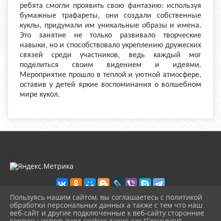
ребята смогли проявить свою фантазию: используя
бумажные трафареты, они создали собственные
куклы, придумали им уникальные образы и имена.
Это занятие не только развивало творческие
навыки, но и способствовало укреплению дружеских
связей среди участников, ведь каждый мог
поделиться своим видением и идеями.
Мероприятие прошло в теплой и уютной атмосфере,
оставив у детей яркие воспоминания о волшебном
мире кукол.
Пользуясь нашим сайтом, вы соглашаетесь с политикой
обработки персональных данных а также с тем что наш
веб-сайт и другие подключенные к веб-сайту сторонние
2026 г. kultura-uvat.ru
сервисы используют cookies такие как "Госуслуги",