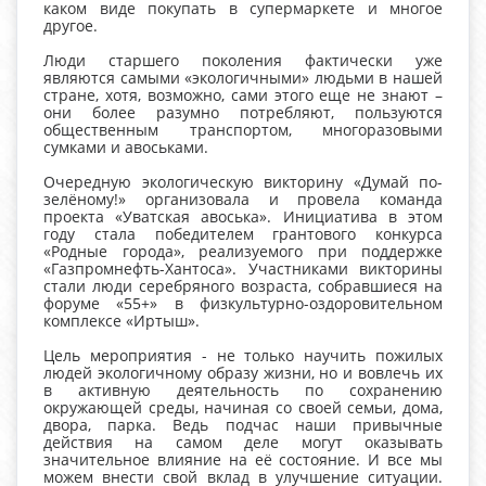
каком виде покупать в супермаркете и многое
другое.
Люди старшего поколения фактически уже
являются самыми «экологичными» людьми в нашей
стране, хотя, возможно, сами этого еще не знают –
они более разумно потребляют, пользуются
общественным транспортом, многоразовыми
сумками и авоськами.
Очередную экологическую викторину «Думай по-
зелёному!» организовала и провела команда
проекта «Уватская авоська». Инициатива в этом
году стала победителем грантового конкурса
«Родные города», реализуемого при поддержке
«Газпромнефть-Хантоса». Участниками викторины
стали люди серебряного возраста, собравшиеся на
форуме «55+» в физкультурно-оздоровительном
комплексе «Иртыш».
Цель мероприятия - не только научить пожилых
людей экологичному образу жизни, но и вовлечь их
в активную деятельность по сохранению
окружающей среды, начиная со своей семьи, дома,
двора, парка. Ведь подчас наши привычные
действия на самом деле могут оказывать
значительное влияние на её состояние. И все мы
можем внести свой вклад в улучшение ситуации.