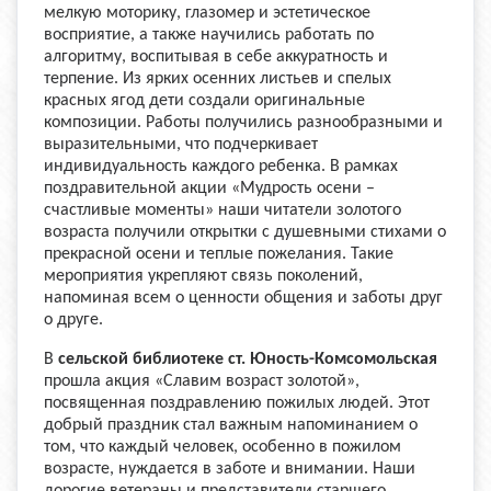
мелкую моторику, глазомер и эстетическое
восприятие, а также научились работать по
алгоритму, воспитывая в себе аккуратность и
терпение. Из ярких осенних листьев и спелых
красных ягод дети создали оригинальные
композиции. Работы получились разнообразными и
выразительными, что подчеркивает
индивидуальность каждого ребенка. В рамках
поздравительной акции «Мудрость осени –
счастливые моменты» наши читатели золотого
возраста получили открытки с душевными стихами о
прекрасной осени и теплые пожелания. Такие
мероприятия укрепляют связь поколений,
напоминая всем о ценности общения и заботы друг
о друге.
В
сельской библиотеке ст. Юность-Комсомольская
прошла акция «Славим возраст золотой»,
посвященная поздравлению пожилых людей. Этот
добрый праздник стал важным напоминанием о
том, что каждый человек, особенно в пожилом
возрасте, нуждается в заботе и внимании. Наши
дорогие ветераны и представители старшего