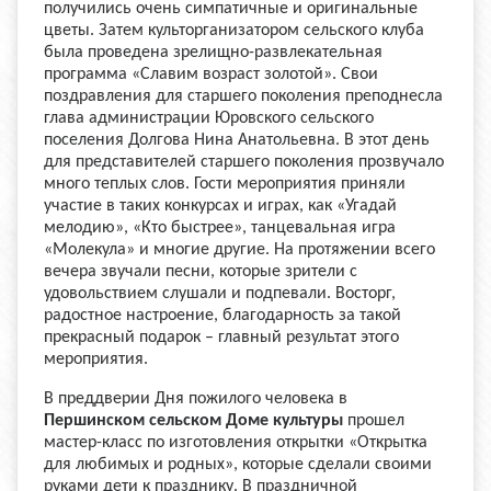
получились очень симпатичные и оригинальные
цветы. Затем культорганизатором сельского клуба
была проведена зрелищно-развлекательная
программа «Славим возраст золотой». Свои
поздравления для старшего поколения преподнесла
глава администрации Юровского сельского
поселения Долгова Нина Анатольевна. В этот день
для представителей старшего поколения прозвучало
много теплых слов. Гости мероприятия приняли
участие в таких конкурсах и играх, как «Угадай
мелодию», «Кто быстрее», танцевальная игра
«Молекула» и многие другие. На протяжении всего
вечера звучали песни, которые зрители с
удовольствием слушали и подпевали. Восторг,
радостное настроение, благодарность за такой
прекрасный подарок – главный результат этого
мероприятия.
В преддверии Дня пожилого человека в
Першинском сельском Доме культуры
прошел
мастер-класс по изготовления открытки «Открытка
для любимых и родных», которые сделали своими
руками дети к празднику. В праздничной