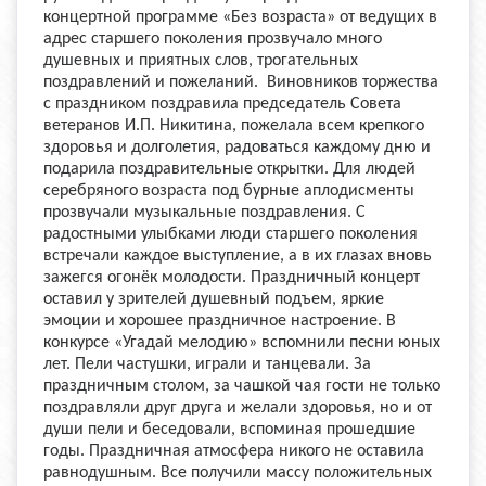
концертной программе «Без возраста» от ведущих в
адрес старшего поколения прозвучало много
душевных и приятных слов, трогательных
поздравлений и пожеланий. Виновников торжества
с праздником поздравила председатель Совета
ветеранов И.П. Никитина, пожелала всем крепкого
здоровья и долголетия, радоваться каждому дню и
подарила поздравительные открытки. Для людей
серебряного возраста под бурные аплодисменты
прозвучали музыкальные поздравления. С
радостными улыбками люди старшего поколения
встречали каждое выступление, а в их глазах вновь
зажегся огонёк молодости. Праздничный концерт
оставил у зрителей душевный подъем, яркие
эмоции и хорошее праздничное настроение. В
конкурсе «Угадай мелодию» вспомнили песни юных
лет. Пели частушки, играли и танцевали. За
праздничным столом, за чашкой чая гости не только
поздравляли друг друга и желали здоровья, но и от
души пели и беседовали, вспоминая прошедшие
годы. Праздничная атмосфера никого не оставила
равнодушным. Все получили массу положительных