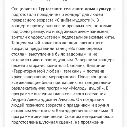
Специалисты Т
уртасского сельского дома культуры
подготовили праздничный концерт для людей
прекрасного возраста «С днём мудрости!». В
концерте прозвучали песни прошлых лет, не только
под фонограмму, но и под живой аккомпанемент,
зрители с удовольствием подпевали знакомые хиты.
Танцевальный коллектив женщин элегантного
возраста представили танец «Во поле березка
стояла», выступление было задорным, и не
оставило никого равнодушным. Завершили концерт
песней автора-исполнителя Светланы Визгиной
«Территория мой любви», тем самым поставив
яркое завершение мероприятию. После концерта
все желающие были приглашены на танцевально-
развлекательную программу «Молоды душой». В
программе выступил глава сельского поселения
Андрей Александрович Ачкасов. Он поздравил
людей пожилого возраста с праздником и вручил
активным участникам благодарственные письма. В
программе звучали песни, Советом ветеранов была
подготовлена шуточная сценка, на протяжении