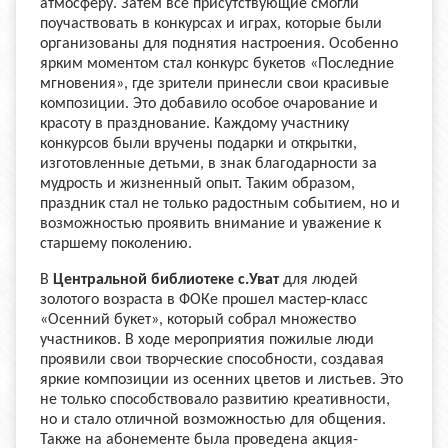
атмосферу. Затем все присутствующие смогли
поучаствовать в конкурсах и играх, которые были
организованы для поднятия настроения. Особенно
ярким моментом стал конкурс букетов «Последние
мгновения», где зрители принесли свои красивые
композиции. Это добавило особое очарование и
красоту в празднование. Каждому участнику
конкурсов были вручены подарки и открытки,
изготовленные детьми, в знак благодарности за
мудрость и жизненный опыт. Таким образом,
праздник стал не только радостным событием, но и
возможностью проявить внимание и уважение к
старшему поколению.
В
Центральной библиотеке с.Уват
для людей
золотого возраста в ФОКе прошел мастер-класс
«Осенний букет», который собрал множество
участников. В ходе мероприятия пожилые люди
проявили свои творческие способности, создавая
яркие композиции из осенних цветов и листьев. Это
не только способствовало развитию креативности,
но и стало отличной возможностью для общения.
Также на абонементе была проведена акция-